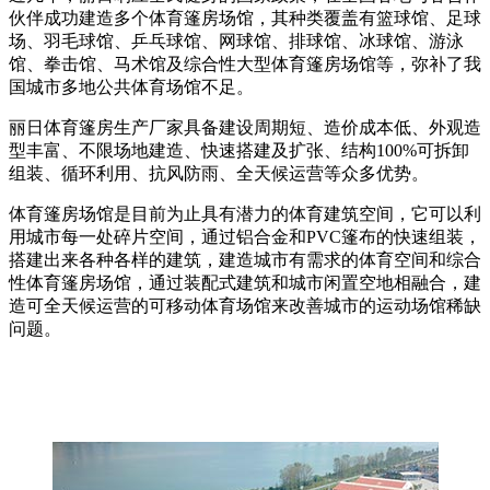
伙伴成功建造多个体育篷房场馆，其种类覆盖有篮球馆、足球
场、羽毛球馆、乒乓球馆、网球馆、排球馆、冰球馆、游泳
馆、拳击馆、马术馆及综合性大型体育篷房场馆等，弥补了我
国城市多地公共体育场馆不足。
丽日体育篷房生产厂家具备建设周期短、造价成本低、外观造
型丰富、不限场地建造、快速搭建及扩张、结构100%可拆卸
组装、循环利用、抗风防雨、全天候运营等众多优势。
体育篷房场馆是目前为止具有潜力的体育建筑空间，它可以利
用城市每一处碎片空间，通过铝合金和PVC篷布的快速组装，
搭建出来各种各样的建筑，建造城市有需求的体育空间和综合
性体育篷房场馆，通过装配式建筑和城市闲置空地相融合，建
造可全天候运营的可移动体育场馆来改善城市的运动场馆稀缺
问题。