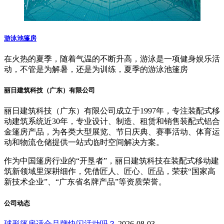
游泳池篷房
在火热的夏季，随着气温的不断升高，游泳是一项健身娱乐活
动，不管是为解暑，还是为训练，夏季的游泳池篷房
丽日建筑科技（广东）有限公司
丽日建筑科技（广东）有限公司成立于1997年，专注装配式移
动建筑系统近30年，专业设计、制造、租赁和销售装配式铝合
金篷房产品，为各类大型展览、节日庆典、赛事活动、体育运
动和物流仓储提供一站式临时空间解决方案。
作为中国篷房行业的“开垦者”，丽日建筑科技在装配式移动建
筑新领域里深耕细作，凭借匠人、匠心、匠品，荣获“国家高
新技术企业”、“广东省名牌产品”等资质荣誉。
公司动态
球形篷房适合品牌快闪活动吗？
2026-08-03