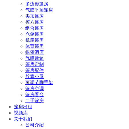
多边形篷房
气膜平顶篷房
尖顶篷房
模方篷房
组合篷房
仓储篷房
机库篷房
体育篷房
帐篷酒店
气膜建筑
篷房定制
篷房配件
胶囊小屋
可调节脚手架
篷房空调
篷房看台
二手篷房
篷房出租
视频库
关于我们
公司介绍