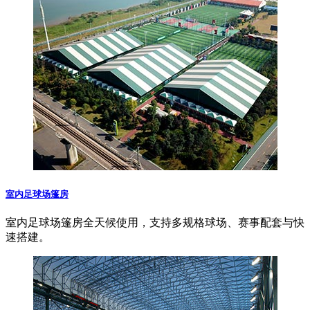
室内足球场篷房
室内足球场篷房全天候使用，支持多规格球场、赛事配套与快
速搭建。