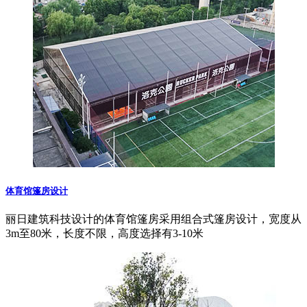
体育馆篷房设计
丽日建筑科技设计的体育馆篷房采用组合式篷房设计，宽度从
3m至80米，长度不限，高度选择有3-10米