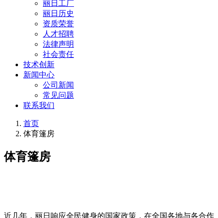
丽日工厂
丽日历史
资质荣誉
人才招聘
法律声明
社会责任
技术创新
新闻中心
公司新闻
常见问题
联系我们
首页
体育篷房
体育篷房
近几年，丽日响应全民健身的国家政策，在全国各地与各合作