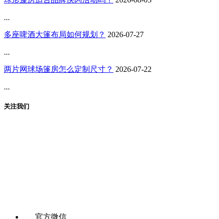
...
多座啤酒大篷布局如何规划？
2026-07-27
...
两片网球场篷房怎么定制尺寸？
2026-07-22
...
关注我们
官方微信