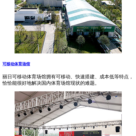
可移动体育场馆
丽日可移动体育场馆拥有可移动、快速搭建、成本低等特点，
恰恰能很好地解决国内体育场馆现状的难题。