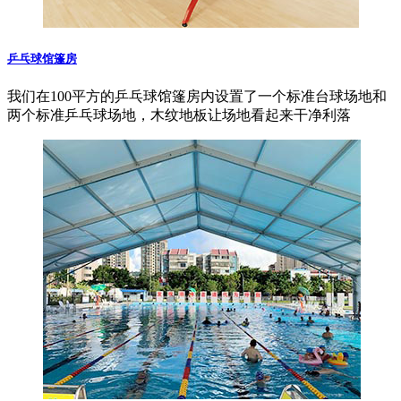
乒乓球馆篷房
我们在100平方的乒乓球馆篷房内设置了一个标准台球场地和
两个标准乒乓球场地，木纹地板让场地看起来干净利落