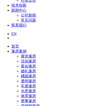
社会责任
技术创新
新闻中心
公司新闻
常见问题
联系我们
EN
首页
篷房案例
展览篷房
活动篷房
宴会篷房
婚礼篷房
橘园篷房
透明篷房
车展篷房
仓库篷房
体育篷房
赛事篷房
篮球馆篷房