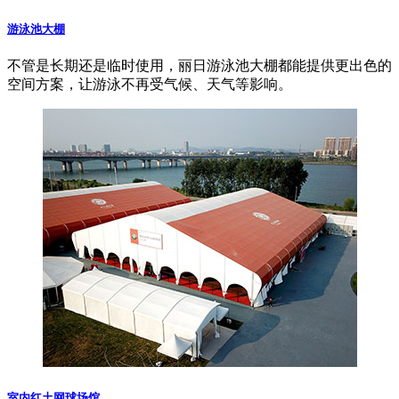
游泳池大棚
不管是长期还是临时使用，丽日游泳池大棚都能提供更出色的
空间方案，让游泳不再受气候、天气等影响。
室内红土网球场馆