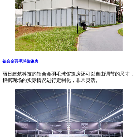
铝合金羽毛球馆篷房
丽日建筑科技的铝合金羽毛球馆篷房还可以自由调节的尺寸，
根据现场的实际情况进行定制化，非常灵活。