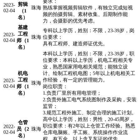
要求：
剪辑
2023-
珠海
熟练掌握视频剪辑软件，有独立完成短视
02-04
（1
频的拍摄剪辑、素材收集、后期制作能
名）
力，会摄影的优先考虑。
基建
专科以上学历，姓别：不限，23-39岁，岗
工程
2023-
珠海
位要求：
02-04
师（1
具有工程师、建造师证优先。
名）
本科以上学历，姓别：不限，23-39岁，职
位要求：本科以上学历，机电工程相关专
业，熟悉国家用电相关规范；能独立设
机电
计、绘制工程机电图；5年以上机电相关工
工程
作经验，有一定的管理能力。
2023-
珠海
02-04
师（1
岗位职责：
名）
1.负责厂里所有用电管理；
2.负责外施工电气系统图制作及采购，安装
监管；
3.规范工程外施工、制定合理的施工计划。
高中以上学历，姓别：男性，20-45周岁，
仓管
职位要求：有2年以上仓管工作经验。熟悉
2022-
员（2
珠海
02-04
仓库电脑账、手工账、系统操作作业流
名）
程，有五金、以上含叉车证的优先。