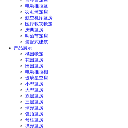
电动推拉篷
羽毛球篷房
航空机库篷房
医疗救灾帐篷
庆典篷房
啤酒节篷房
装配式建筑
产品展示
橘园帐篷
花园篷房
田园篷房
电动推拉棚
玻璃星空房
小型篷房
大型篷房
双层篷房
三层篷房
球形篷房
弧顶篷房
弯柱篷房
拱形篷房