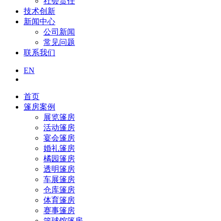
社会责任
技术创新
新闻中心
公司新闻
常见问题
联系我们
EN
首页
篷房案例
展览篷房
活动篷房
宴会篷房
婚礼篷房
橘园篷房
透明篷房
车展篷房
仓库篷房
体育篷房
赛事篷房
篮球馆篷房