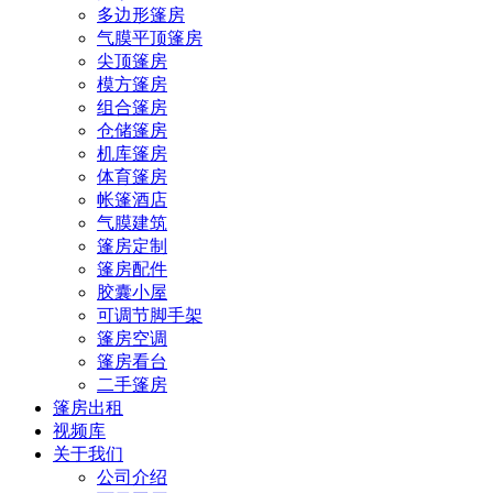
多边形篷房
气膜平顶篷房
尖顶篷房
模方篷房
组合篷房
仓储篷房
机库篷房
体育篷房
帐篷酒店
气膜建筑
篷房定制
篷房配件
胶囊小屋
可调节脚手架
篷房空调
篷房看台
二手篷房
篷房出租
视频库
关于我们
公司介绍