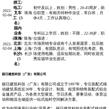
焊工/
电工/
初中及以上，姓别：男性，20-45周岁，岗
2022-
叉车
珠海
位职责：有相关特种作业证，常白班，月
02-04
工（5
休4天，工作认真细心。
名）
国内
业务
专科以上学历，姓别：不限，22-38岁，职
(珠海/
珠海/
位描述：
北京/
北京/
市场营销专业或有个人发展愿景，抗压能
2022-
02-04
上海/
上海/
力强，有团队意识，有驾照优先考虑、熟
长沙)
长沙
练使用电脑、适应短期出差。同时欢迎优
（5
秀应届毕业生面试。
名）
丽日建筑科技（广东）有限公司
丽日建筑科技（广东）有限公司成立于1997年，专注装配式移
动建筑系统近30年，专业设计、制造、租赁和销售装配式铝合
金篷房产品，为各类大型展览、节日庆典、赛事活动、体育运
动和物流仓储提供一站式临时空间解决方案。
作为中国篷房行业的“开垦者”，丽日建筑科技在装配式移动建