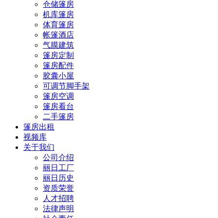
仓储篷房
机库篷房
体育篷房
帐篷酒店
气膜建筑
篷房定制
篷房配件
胶囊小屋
可调节脚手架
篷房空调
篷房看台
二手篷房
篷房出租
视频库
关于我们
公司介绍
丽日工厂
丽日历史
资质荣誉
人才招聘
法律声明