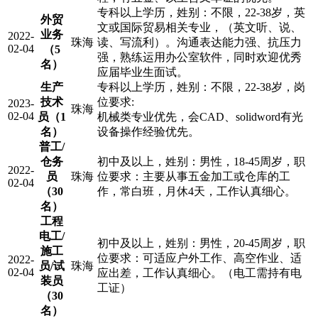
专科以上学历，姓别：不限，22-38岁，英
外贸
文或国际贸易相关专业，（英文听、说、
业务
2022-
珠海
读、写流利）。沟通表达能力强、抗压力
02-04
（5
强，熟练运用办公室软件，同时欢迎优秀
名）
应届毕业生面试。
生产
专科以上学历，姓别：不限，22-38岁，岗
技术
位要求:
2023-
珠海
02-04
员（1
机械类专业优先，会CAD、solidword有光
名）
设备操作经验优先。
普工/
仓务
初中及以上，姓别：男性，18-45周岁，职
2022-
员
珠海
位要求：主要从事五金加工或仓库的工
02-04
（30
作，常白班，月休4天，工作认真细心。
名）
工程
电工/
初中及以上，姓别：男性，20-45周岁，职
施工
位要求：可适应户外工作、高空作业、适
2022-
员/试
珠海
02-04
应出差，工作认真细心。（电工需持有电
装员
工证）
（30
名）