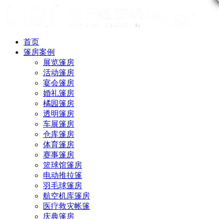
首页
篷房案例
展览篷房
活动篷房
宴会篷房
婚礼篷房
橘园篷房
透明篷房
车展篷房
仓库篷房
体育篷房
赛事篷房
篮球馆篷房
电动推拉篷
羽毛球篷房
航空机库篷房
医疗救灾帐篷
庆典篷房