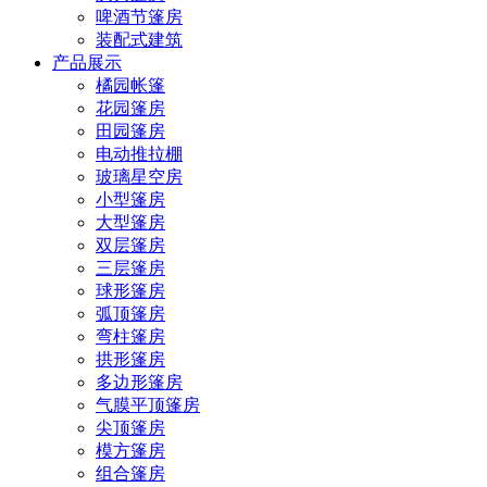
啤酒节篷房
装配式建筑
产品展示
橘园帐篷
花园篷房
田园篷房
电动推拉棚
玻璃星空房
小型篷房
大型篷房
双层篷房
三层篷房
球形篷房
弧顶篷房
弯柱篷房
拱形篷房
多边形篷房
气膜平顶篷房
尖顶篷房
模方篷房
组合篷房