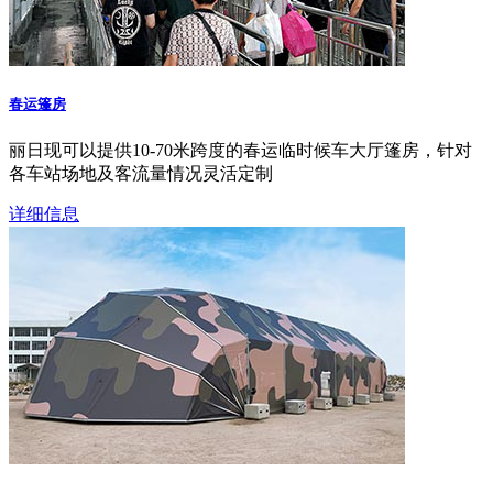
春运篷房
丽日现可以提供10-70米跨度的春运临时候车大厅篷房，针对
各车站场地及客流量情况灵活定制
详细信息