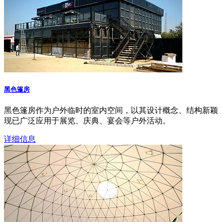
黑色篷房
黑色篷房作为户外临时的室内空间，以其设计概念、结构新颖
现已广泛应用于展览、庆典、宴会等户外活动。
详细信息