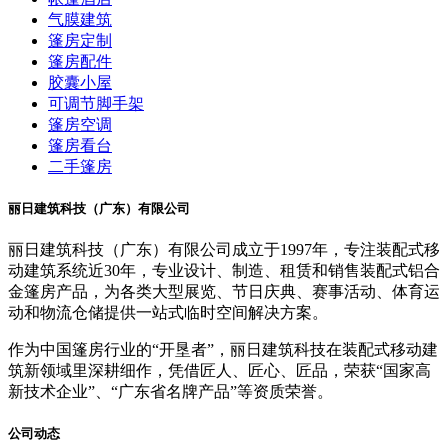
气膜建筑
篷房定制
篷房配件
胶囊小屋
可调节脚手架
篷房空调
篷房看台
二手篷房
丽日建筑科技（广东）有限公司
丽日建筑科技（广东）有限公司成立于1997年，专注装配式移
动建筑系统近30年，专业设计、制造、租赁和销售装配式铝合
金篷房产品，为各类大型展览、节日庆典、赛事活动、体育运
动和物流仓储提供一站式临时空间解决方案。
作为中国篷房行业的“开垦者”，丽日建筑科技在装配式移动建
筑新领域里深耕细作，凭借匠人、匠心、匠品，荣获“国家高
新技术企业”、“广东省名牌产品”等资质荣誉。
公司动态