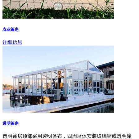
农业篷房
详细信息
透明篷房
透明篷房顶部采用透明篷布，四周墙体安装玻璃墙或透明篷