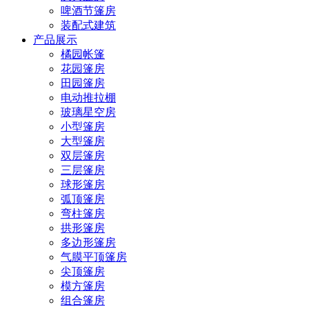
啤酒节篷房
装配式建筑
产品展示
橘园帐篷
花园篷房
田园篷房
电动推拉棚
玻璃星空房
小型篷房
大型篷房
双层篷房
三层篷房
球形篷房
弧顶篷房
弯柱篷房
拱形篷房
多边形篷房
气膜平顶篷房
尖顶篷房
模方篷房
组合篷房