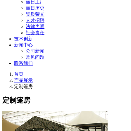
丽日工厂
丽日历史
资质荣誉
人才招聘
法律声明
社会责任
技术创新
新闻中心
公司新闻
常见问题
联系我们
首页
产品展示
定制篷房
定制篷房