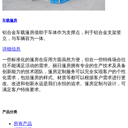
车载篷房
铝合金车载篷房借助于车体作为支撑点，利于铝合金支架竖
立，与车辆容为一体。
详细信息
一些标准化的篷房在应用方面虽然方便，但在一些特殊场合往
往不能满足活动的需求。丽日篷房拥有专业的生产技术及具备
创新能力的技术团队，篷房定制服务可以完全实现客户的个性
化需求，包括篷房的样式、材质等都可以根据客户需求进行更
改。改进和创新永远是我们永恒的追求。篷房定制与设计，可
满足客户特殊要求。
产品分类
所有产品