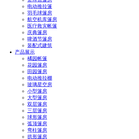
电动推拉篷
羽毛球篷房
航空机库篷房
医疗救灾帐篷
庆典篷房
啤酒节篷房
装配式建筑
产品展示
橘园帐篷
花园篷房
田园篷房
电动推拉棚
玻璃星空房
小型篷房
大型篷房
双层篷房
三层篷房
球形篷房
弧顶篷房
弯柱篷房
拱形篷房