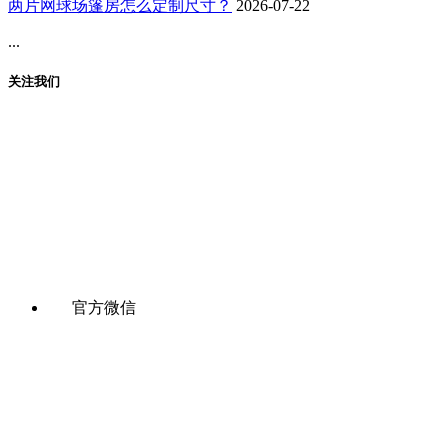
两片网球场篷房怎么定制尺寸？
2026-07-22
...
关注我们
官方微信