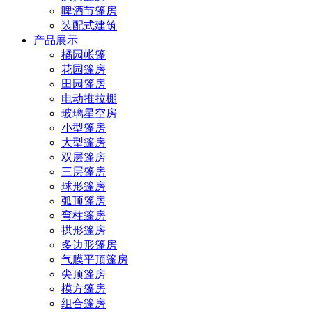
啤酒节篷房
装配式建筑
产品展示
橘园帐篷
花园篷房
田园篷房
电动推拉棚
玻璃星空房
小型篷房
大型篷房
双层篷房
三层篷房
球形篷房
弧顶篷房
弯柱篷房
拱形篷房
多边形篷房
气膜平顶篷房
尖顶篷房
模方篷房
组合篷房