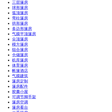
三层篷房
球形篷房
弧顶篷房
弯柱篷房
拱形篷房
多边形篷房
气膜平顶篷房
尖顶篷房
模方篷房
组合篷房
仓储篷房
机库篷房
体育篷房
帐篷酒店
气膜建筑
篷房定制
篷房配件
胶囊小屋
可调节脚手架
篷房空调
篷房看台