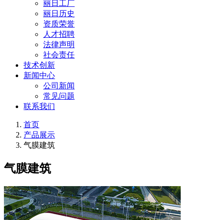
丽日工厂
丽日历史
资质荣誉
人才招聘
法律声明
社会责任
技术创新
新闻中心
公司新闻
常见问题
联系我们
首页
产品展示
气膜建筑
气膜建筑