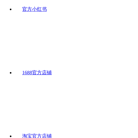
官方小红书
1688官方店铺
淘宝官方店铺