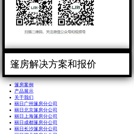
篷房解决方案和报价
篷房案例
产品展示
关于我们
丽日广州篷房分公司
丽日北京篷房分公司
丽日上海篷房分公司
丽日成都篷房分公司
丽日长沙篷房分公司