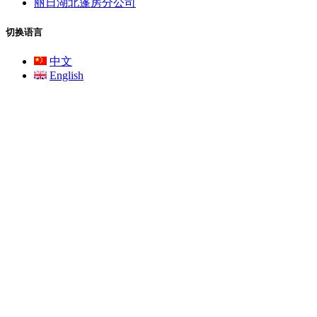
丽日湖北篷房分公司
切换语言
中文
English