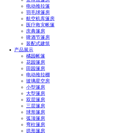
电动推拉篷
羽毛球篷房
航空机库篷房
医疗救灾帐篷
庆典篷房
啤酒节篷房
装配式建筑
产品展示
橘园帐篷
花园篷房
田园篷房
电动推拉棚
玻璃星空房
小型篷房
大型篷房
双层篷房
三层篷房
球形篷房
弧顶篷房
弯柱篷房
拱形篷房