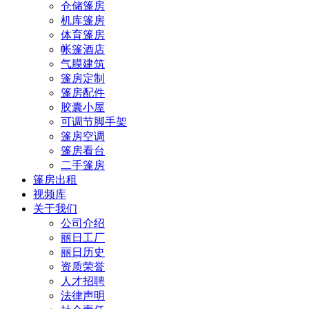
仓储篷房
机库篷房
体育篷房
帐篷酒店
气膜建筑
篷房定制
篷房配件
胶囊小屋
可调节脚手架
篷房空调
篷房看台
二手篷房
篷房出租
视频库
关于我们
公司介绍
丽日工厂
丽日历史
资质荣誉
人才招聘
法律声明