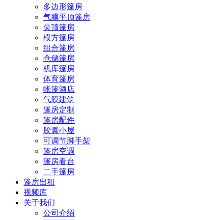
多边形篷房
气膜平顶篷房
尖顶篷房
模方篷房
组合篷房
仓储篷房
机库篷房
体育篷房
帐篷酒店
气膜建筑
篷房定制
篷房配件
胶囊小屋
可调节脚手架
篷房空调
篷房看台
二手篷房
篷房出租
视频库
关于我们
公司介绍