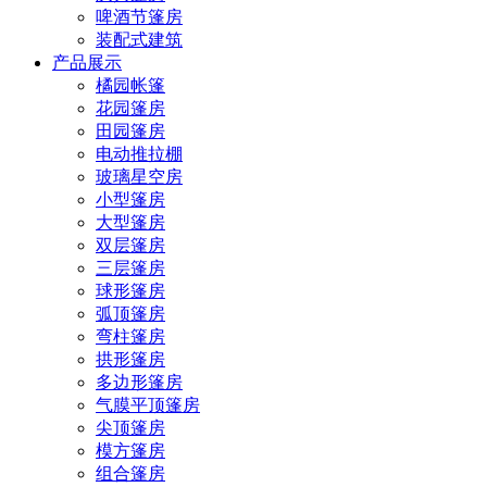
啤酒节篷房
装配式建筑
产品展示
橘园帐篷
花园篷房
田园篷房
电动推拉棚
玻璃星空房
小型篷房
大型篷房
双层篷房
三层篷房
球形篷房
弧顶篷房
弯柱篷房
拱形篷房
多边形篷房
气膜平顶篷房
尖顶篷房
模方篷房
组合篷房