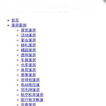
首页
篷房案例
展览篷房
活动篷房
宴会篷房
婚礼篷房
橘园篷房
透明篷房
车展篷房
仓库篷房
体育篷房
赛事篷房
篮球馆篷房
电动推拉篷
羽毛球篷房
航空机库篷房
医疗救灾帐篷
庆典篷房