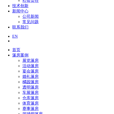
社会责任
技术创新
新闻中心
公司新闻
常见问题
联系我们
EN
首页
篷房案例
展览篷房
活动篷房
宴会篷房
婚礼篷房
橘园篷房
透明篷房
车展篷房
仓库篷房
体育篷房
赛事篷房
篮球馆篷房