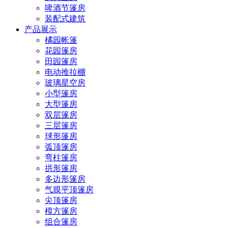
啤酒节篷房
装配式建筑
产品展示
橘园帐篷
花园篷房
田园篷房
电动推拉棚
玻璃星空房
小型篷房
大型篷房
双层篷房
三层篷房
球形篷房
弧顶篷房
弯柱篷房
拱形篷房
多边形篷房
气膜平顶篷房
尖顶篷房
模方篷房
组合篷房