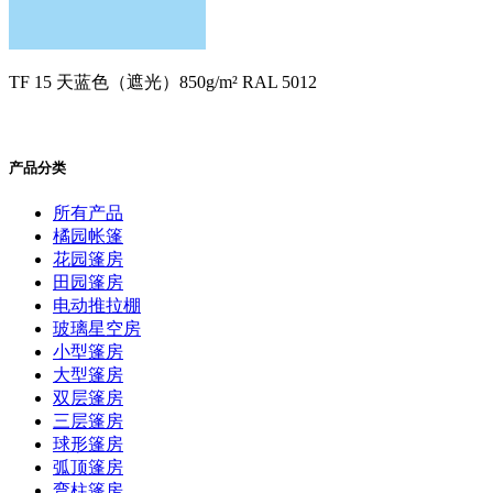
TF 15 天蓝色（遮光）850g/m² RAL 5012
产品分类
所有产品
橘园帐篷
花园篷房
田园篷房
电动推拉棚
玻璃星空房
小型篷房
大型篷房
双层篷房
三层篷房
球形篷房
弧顶篷房
弯柱篷房