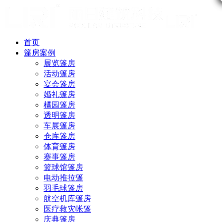
首页
篷房案例
展览篷房
活动篷房
宴会篷房
婚礼篷房
橘园篷房
透明篷房
车展篷房
仓库篷房
体育篷房
赛事篷房
篮球馆篷房
电动推拉篷
羽毛球篷房
航空机库篷房
医疗救灾帐篷
庆典篷房