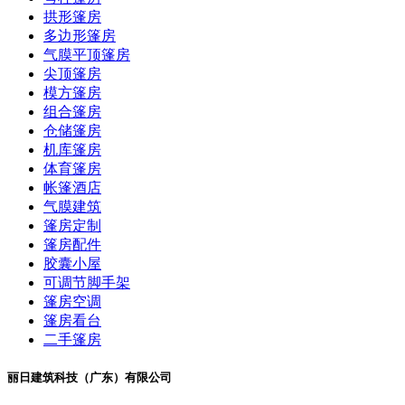
拱形篷房
多边形篷房
气膜平顶篷房
尖顶篷房
模方篷房
组合篷房
仓储篷房
机库篷房
体育篷房
帐篷酒店
气膜建筑
篷房定制
篷房配件
胶囊小屋
可调节脚手架
篷房空调
篷房看台
二手篷房
丽日建筑科技（广东）有限公司