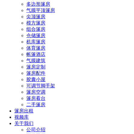
多边形篷房
气膜平顶篷房
尖顶篷房
模方篷房
组合篷房
仓储篷房
机库篷房
体育篷房
帐篷酒店
气膜建筑
篷房定制
篷房配件
胶囊小屋
可调节脚手架
篷房空调
篷房看台
二手篷房
篷房出租
视频库
关于我们
公司介绍