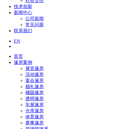
社会责任
技术创新
新闻中心
公司新闻
常见问题
联系我们
EN
首页
篷房案例
展览篷房
活动篷房
宴会篷房
婚礼篷房
橘园篷房
透明篷房
车展篷房
仓库篷房
体育篷房
赛事篷房
篮球馆篷房