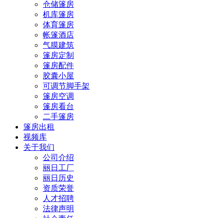
仓储篷房
机库篷房
体育篷房
帐篷酒店
气膜建筑
篷房定制
篷房配件
胶囊小屋
可调节脚手架
篷房空调
篷房看台
二手篷房
篷房出租
视频库
关于我们
公司介绍
丽日工厂
丽日历史
资质荣誉
人才招聘
法律声明