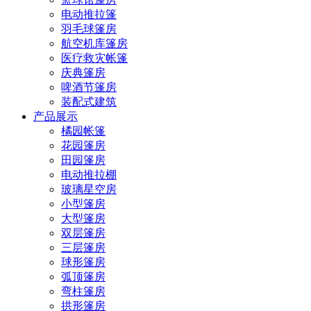
电动推拉篷
羽毛球篷房
航空机库篷房
医疗救灾帐篷
庆典篷房
啤酒节篷房
装配式建筑
产品展示
橘园帐篷
花园篷房
田园篷房
电动推拉棚
玻璃星空房
小型篷房
大型篷房
双层篷房
三层篷房
球形篷房
弧顶篷房
弯柱篷房
拱形篷房