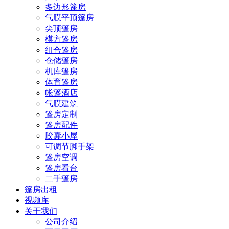
多边形篷房
气膜平顶篷房
尖顶篷房
模方篷房
组合篷房
仓储篷房
机库篷房
体育篷房
帐篷酒店
气膜建筑
篷房定制
篷房配件
胶囊小屋
可调节脚手架
篷房空调
篷房看台
二手篷房
篷房出租
视频库
关于我们
公司介绍