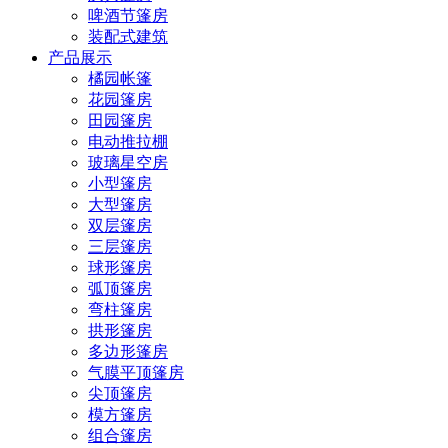
啤酒节篷房
装配式建筑
产品展示
橘园帐篷
花园篷房
田园篷房
电动推拉棚
玻璃星空房
小型篷房
大型篷房
双层篷房
三层篷房
球形篷房
弧顶篷房
弯柱篷房
拱形篷房
多边形篷房
气膜平顶篷房
尖顶篷房
模方篷房
组合篷房