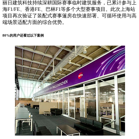
丽日建筑科技持续深耕国际赛事临时建筑服务，已累计参与上
海F1/FE、香港FE、巴林F1等多个大型赛事项目。此次上海站
项目再次验证了装配式赛事篷房在快速部署、可循环使用与高
端场景适配方面的综合优势。
80%的用户还看过以下案例