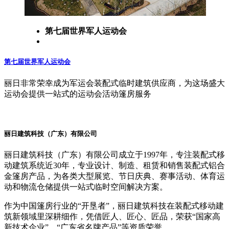
第七届世界军人运动会
第七届世界军人运动会
丽日非常荣幸成为军运会装配式临时建筑供应商，为这场盛大
运动会提供一站式的运动会活动篷房服务
丽日建筑科技（广东）有限公司
丽日建筑科技（广东）有限公司成立于1997年，专注装配式移
动建筑系统近30年，专业设计、制造、租赁和销售装配式铝合
金篷房产品，为各类大型展览、节日庆典、赛事活动、体育运
动和物流仓储提供一站式临时空间解决方案。
作为中国篷房行业的“开垦者”，丽日建筑科技在装配式移动建
筑新领域里深耕细作，凭借匠人、匠心、匠品，荣获“国家高
新技术企业”、“广东省名牌产品”等资质荣誉。