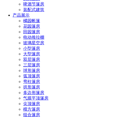
啤酒节篷房
装配式建筑
产品展示
橘园帐篷
花园篷房
田园篷房
电动推拉棚
玻璃星空房
小型篷房
大型篷房
双层篷房
三层篷房
球形篷房
弧顶篷房
弯柱篷房
拱形篷房
多边形篷房
气膜平顶篷房
尖顶篷房
模方篷房
组合篷房