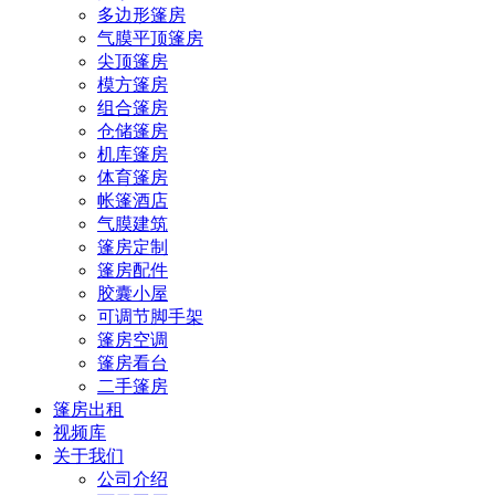
多边形篷房
气膜平顶篷房
尖顶篷房
模方篷房
组合篷房
仓储篷房
机库篷房
体育篷房
帐篷酒店
气膜建筑
篷房定制
篷房配件
胶囊小屋
可调节脚手架
篷房空调
篷房看台
二手篷房
篷房出租
视频库
关于我们
公司介绍