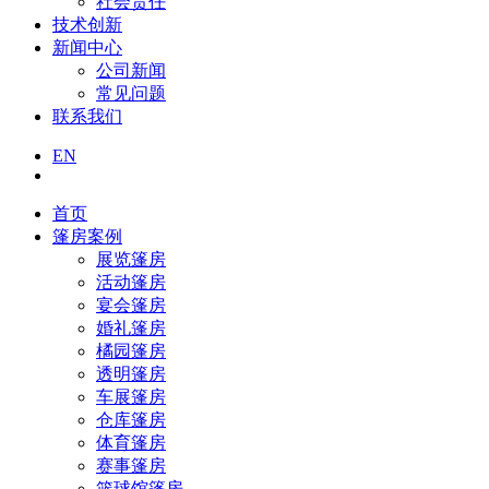
社会责任
技术创新
新闻中心
公司新闻
常见问题
联系我们
EN
首页
篷房案例
展览篷房
活动篷房
宴会篷房
婚礼篷房
橘园篷房
透明篷房
车展篷房
仓库篷房
体育篷房
赛事篷房
篮球馆篷房