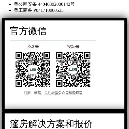
粤公网安备 44040302000142号
粤工商备 P041710000533
官方微信
篷房解决方案和报价