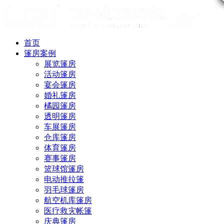
首页
篷房案例
展览篷房
活动篷房
宴会篷房
婚礼篷房
橘园篷房
透明篷房
车展篷房
仓库篷房
体育篷房
赛事篷房
篮球馆篷房
电动推拉篷
羽毛球篷房
航空机库篷房
医疗救灾帐篷
庆典篷房