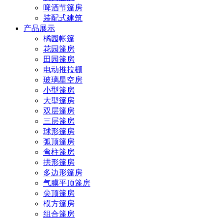
啤酒节篷房
装配式建筑
产品展示
橘园帐篷
花园篷房
田园篷房
电动推拉棚
玻璃星空房
小型篷房
大型篷房
双层篷房
三层篷房
球形篷房
弧顶篷房
弯柱篷房
拱形篷房
多边形篷房
气膜平顶篷房
尖顶篷房
模方篷房
组合篷房