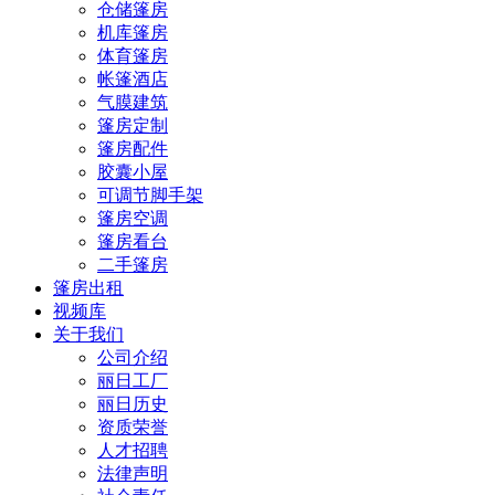
仓储篷房
机库篷房
体育篷房
帐篷酒店
气膜建筑
篷房定制
篷房配件
胶囊小屋
可调节脚手架
篷房空调
篷房看台
二手篷房
篷房出租
视频库
关于我们
公司介绍
丽日工厂
丽日历史
资质荣誉
人才招聘
法律声明