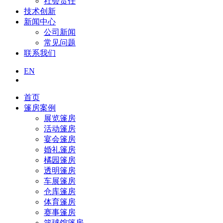
社会责任
技术创新
新闻中心
公司新闻
常见问题
联系我们
EN
首页
篷房案例
展览篷房
活动篷房
宴会篷房
婚礼篷房
橘园篷房
透明篷房
车展篷房
仓库篷房
体育篷房
赛事篷房
篮球馆篷房