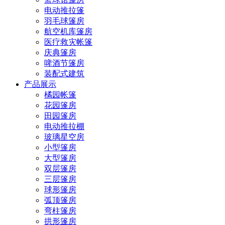
电动推拉篷
羽毛球篷房
航空机库篷房
医疗救灾帐篷
庆典篷房
啤酒节篷房
装配式建筑
产品展示
橘园帐篷
花园篷房
田园篷房
电动推拉棚
玻璃星空房
小型篷房
大型篷房
双层篷房
三层篷房
球形篷房
弧顶篷房
弯柱篷房
拱形篷房