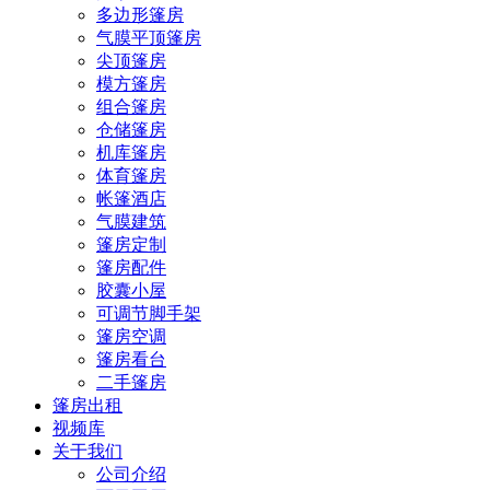
多边形篷房
气膜平顶篷房
尖顶篷房
模方篷房
组合篷房
仓储篷房
机库篷房
体育篷房
帐篷酒店
气膜建筑
篷房定制
篷房配件
胶囊小屋
可调节脚手架
篷房空调
篷房看台
二手篷房
篷房出租
视频库
关于我们
公司介绍