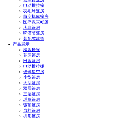
电动推拉篷
羽毛球篷房
航空机库篷房
医疗救灾帐篷
庆典篷房
啤酒节篷房
装配式建筑
产品展示
橘园帐篷
花园篷房
田园篷房
电动推拉棚
玻璃星空房
小型篷房
大型篷房
双层篷房
三层篷房
球形篷房
弧顶篷房
弯柱篷房
拱形篷房