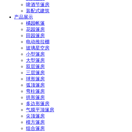
啤酒节篷房
装配式建筑
产品展示
橘园帐篷
花园篷房
田园篷房
电动推拉棚
玻璃星空房
小型篷房
大型篷房
双层篷房
三层篷房
球形篷房
弧顶篷房
弯柱篷房
拱形篷房
多边形篷房
气膜平顶篷房
尖顶篷房
模方篷房
组合篷房