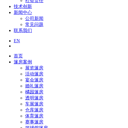
社会责任
技术创新
新闻中心
公司新闻
常见问题
联系我们
EN
首页
篷房案例
展览篷房
活动篷房
宴会篷房
婚礼篷房
橘园篷房
透明篷房
车展篷房
仓库篷房
体育篷房
赛事篷房
篮球馆篷房