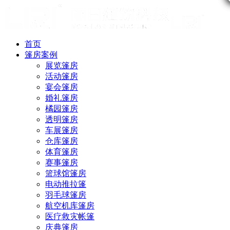
首页
篷房案例
展览篷房
活动篷房
宴会篷房
婚礼篷房
橘园篷房
透明篷房
车展篷房
仓库篷房
体育篷房
赛事篷房
篮球馆篷房
电动推拉篷
羽毛球篷房
航空机库篷房
医疗救灾帐篷
庆典篷房