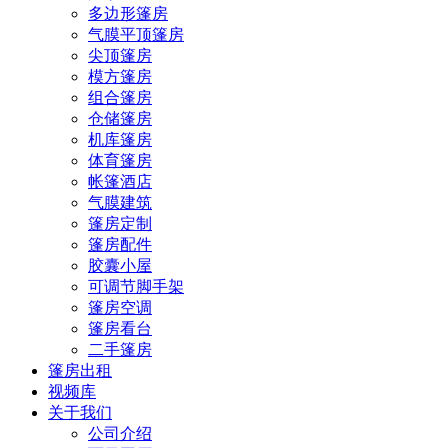
多边形篷房
气膜平顶篷房
尖顶篷房
模方篷房
组合篷房
仓储篷房
机库篷房
体育篷房
帐篷酒店
气膜建筑
篷房定制
篷房配件
胶囊小屋
可调节脚手架
篷房空调
篷房看台
二手篷房
篷房出租
视频库
关于我们
公司介绍