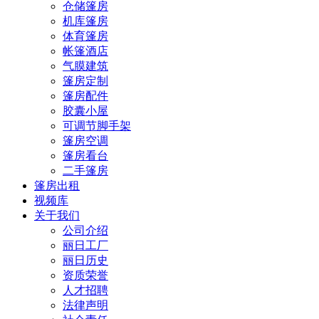
仓储篷房
机库篷房
体育篷房
帐篷酒店
气膜建筑
篷房定制
篷房配件
胶囊小屋
可调节脚手架
篷房空调
篷房看台
二手篷房
篷房出租
视频库
关于我们
公司介绍
丽日工厂
丽日历史
资质荣誉
人才招聘
法律声明