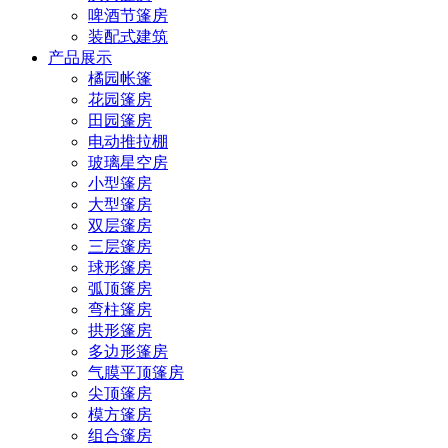
啤酒节篷房
装配式建筑
产品展示
橘园帐篷
花园篷房
田园篷房
电动推拉棚
玻璃星空房
小型篷房
大型篷房
双层篷房
三层篷房
球形篷房
弧顶篷房
弯柱篷房
拱形篷房
多边形篷房
气膜平顶篷房
尖顶篷房
模方篷房
组合篷房