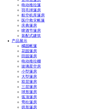
电动推拉篷
羽毛球篷房
航空机库篷房
医疗救灾帐篷
庆典篷房
啤酒节篷房
装配式建筑
产品展示
橘园帐篷
花园篷房
田园篷房
电动推拉棚
玻璃星空房
小型篷房
大型篷房
双层篷房
三层篷房
球形篷房
弧顶篷房
弯柱篷房
拱形篷房