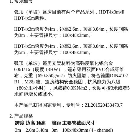
常规细节
弧顶（单坡）篷房目前有两个产品系列，HDT4x3m和
HDT4x5m两种。
HDT4x3m跨度为4m，边高2.6m，顶高3.84m，长度间隔
为3m，主要管径尺寸：100x48x3mm。
HDT4x5m跨度为4m，边高2.6m，顶高3.84m，长度间隔
为5m，主要管径尺寸：100x48x3mm。
弧顶（单坡）篷房支架材料为高强度氧化铝合金
6061/T6（硬度 13HW），篷布采用双面PVC合成纤维
布，克重（650-850g/m2）防火阻燃，符合德国DIN4102
B1，M2标准。篷房结构安全稳固，抗风能力为八级
（80公里/小时），风载荷0.3KN/m2，长度可按3米或者5
米间距增长或减小。
本产品已获得国家专利，专利号：ZL201520433470.7
产品规格
跨度
边高
顶高
档距
主要管截面尺寸
3m
2.6m
3.48m
3m
100x48x3mm (4 - channel)