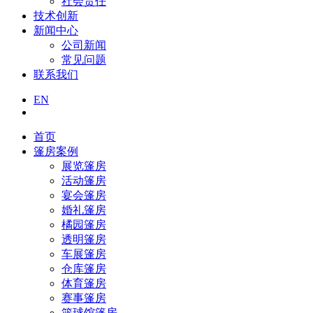
社会责任
技术创新
新闻中心
公司新闻
常见问题
联系我们
EN
首页
篷房案例
展览篷房
活动篷房
宴会篷房
婚礼篷房
橘园篷房
透明篷房
车展篷房
仓库篷房
体育篷房
赛事篷房
篮球馆篷房