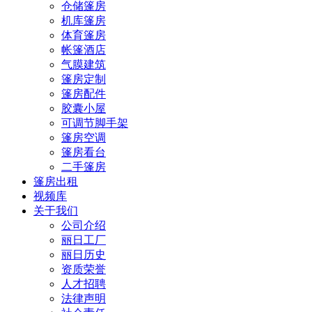
仓储篷房
机库篷房
体育篷房
帐篷酒店
气膜建筑
篷房定制
篷房配件
胶囊小屋
可调节脚手架
篷房空调
篷房看台
二手篷房
篷房出租
视频库
关于我们
公司介绍
丽日工厂
丽日历史
资质荣誉
人才招聘
法律声明