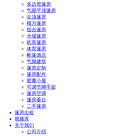
多边形篷房
气膜平顶篷房
尖顶篷房
模方篷房
组合篷房
仓储篷房
机库篷房
体育篷房
帐篷酒店
气膜建筑
篷房定制
篷房配件
胶囊小屋
可调节脚手架
篷房空调
篷房看台
二手篷房
篷房出租
视频库
关于我们
公司介绍