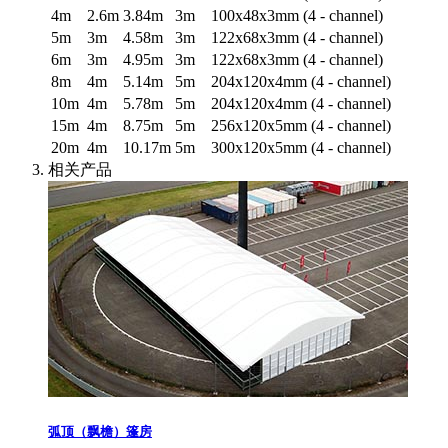
4m
2.6m
3.84m
3m
100x48x3mm (4 - channel)
5m
3m
4.58m
3m
122x68x3mm (4 - channel)
6m
3m
4.95m
3m
122x68x3mm (4 - channel)
8m
4m
5.14m
5m
204x120x4mm (4 - channel)
10m
4m
5.78m
5m
204x120x4mm (4 - channel)
15m
4m
8.75m
5m
256x120x5mm (4 - channel)
20m
4m
10.17m
5m
300x120x5mm (4 - channel)
相关产品
弧顶（飘檐）篷房