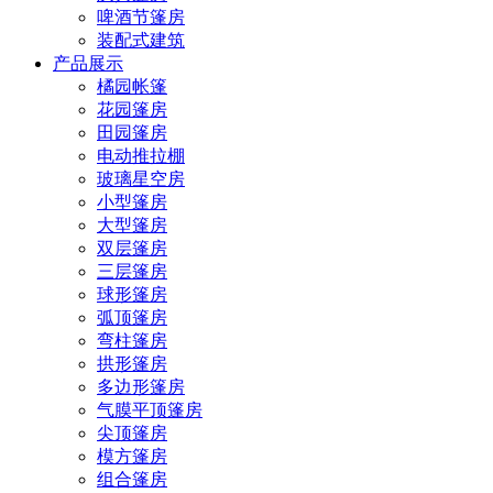
啤酒节篷房
装配式建筑
产品展示
橘园帐篷
花园篷房
田园篷房
电动推拉棚
玻璃星空房
小型篷房
大型篷房
双层篷房
三层篷房
球形篷房
弧顶篷房
弯柱篷房
拱形篷房
多边形篷房
气膜平顶篷房
尖顶篷房
模方篷房
组合篷房