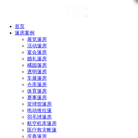
首页
篷房案例
展览篷房
活动篷房
宴会篷房
婚礼篷房
橘园篷房
透明篷房
车展篷房
仓库篷房
体育篷房
赛事篷房
篮球馆篷房
电动推拉篷
羽毛球篷房
航空机库篷房
医疗救灾帐篷
庆典篷房