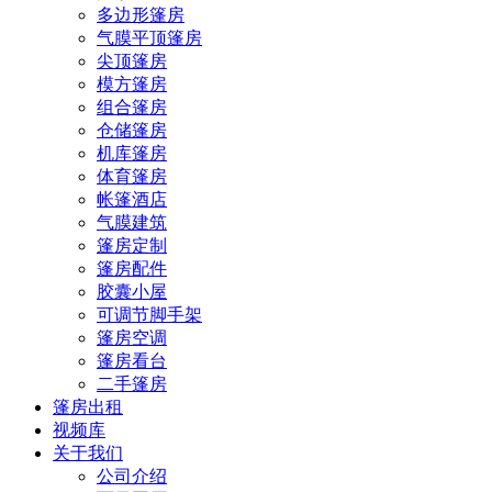
多边形篷房
气膜平顶篷房
尖顶篷房
模方篷房
组合篷房
仓储篷房
机库篷房
体育篷房
帐篷酒店
气膜建筑
篷房定制
篷房配件
胶囊小屋
可调节脚手架
篷房空调
篷房看台
二手篷房
篷房出租
视频库
关于我们
公司介绍