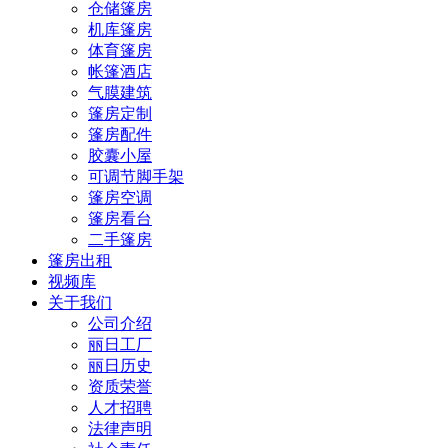
仓储篷房
机库篷房
体育篷房
帐篷酒店
气膜建筑
篷房定制
篷房配件
胶囊小屋
可调节脚手架
篷房空调
篷房看台
二手篷房
篷房出租
视频库
关于我们
公司介绍
丽日工厂
丽日历史
资质荣誉
人才招聘
法律声明