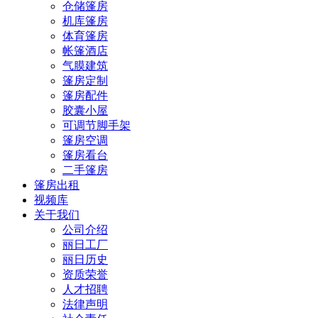
仓储篷房
机库篷房
体育篷房
帐篷酒店
气膜建筑
篷房定制
篷房配件
胶囊小屋
可调节脚手架
篷房空调
篷房看台
二手篷房
篷房出租
视频库
关于我们
公司介绍
丽日工厂
丽日历史
资质荣誉
人才招聘
法律声明