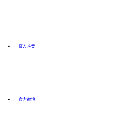
官方抖音
官方微博