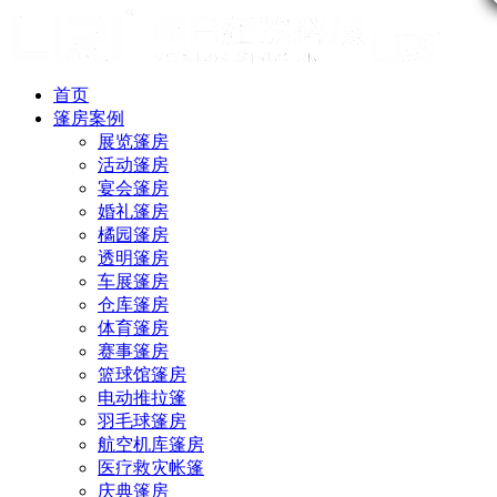
首页
篷房案例
展览篷房
活动篷房
宴会篷房
婚礼篷房
橘园篷房
透明篷房
车展篷房
仓库篷房
体育篷房
赛事篷房
篮球馆篷房
电动推拉篷
羽毛球篷房
航空机库篷房
医疗救灾帐篷
庆典篷房