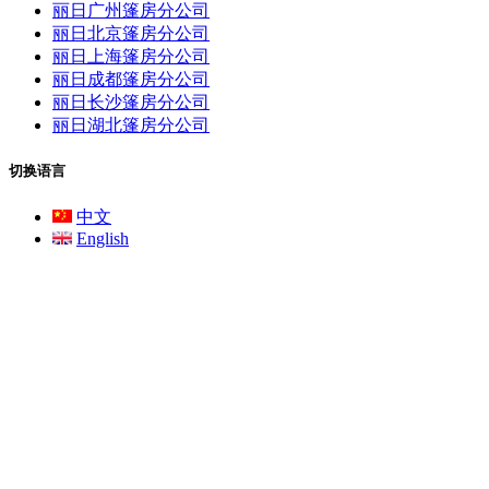
丽日广州篷房分公司
丽日北京篷房分公司
丽日上海篷房分公司
丽日成都篷房分公司
丽日长沙篷房分公司
丽日湖北篷房分公司
切换语言
中文
English