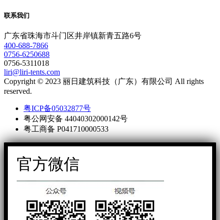
联系我们
广东省珠海市斗门区井岸镇新青五路6号
400-688-7866
0756-6250688
0756-5311018
liri@liri-tents.com
Copyright © 2023 丽日建筑科技（广东）有限公司 All rights
reserved.
粤ICP备05032877号
粤公网安备 44040302000142号
粤工商备 P041710000533
官方微信