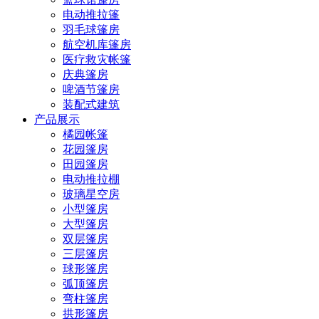
电动推拉篷
羽毛球篷房
航空机库篷房
医疗救灾帐篷
庆典篷房
啤酒节篷房
装配式建筑
产品展示
橘园帐篷
花园篷房
田园篷房
电动推拉棚
玻璃星空房
小型篷房
大型篷房
双层篷房
三层篷房
球形篷房
弧顶篷房
弯柱篷房
拱形篷房