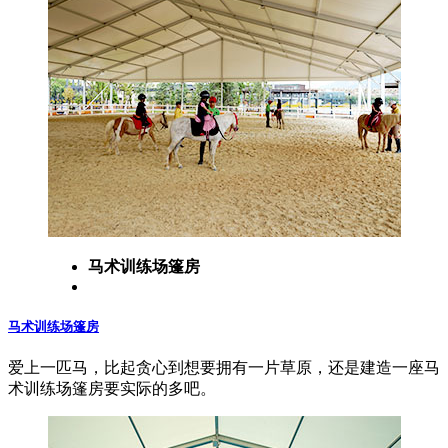
马术训练场篷房
马术训练场篷房
爱上一匹马，比起贪心到想要拥有一片草原，还是建造一座马
术训练场篷房要实际的多吧。