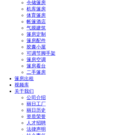
仓储篷房
机库篷房
体育篷房
帐篷酒店
气膜建筑
篷房定制
篷房配件
胶囊小屋
可调节脚手架
篷房空调
篷房看台
二手篷房
篷房出租
视频库
关于我们
公司介绍
丽日工厂
丽日历史
资质荣誉
人才招聘
法律声明