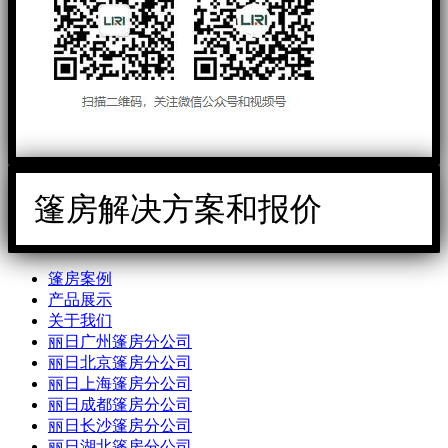
篷房解决方案和报价
篷房案例
产品展示
关于我们
丽日广州篷房分公司
丽日北京篷房分公司
丽日上海篷房分公司
丽日成都篷房分公司
丽日长沙篷房分公司
丽日湖北篷房分公司