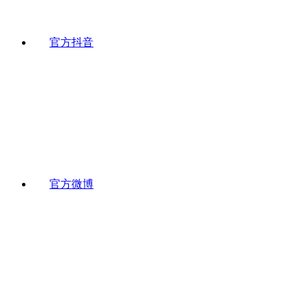
官方抖音
官方微博