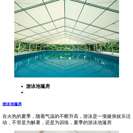
游泳池篷房
游泳池篷房
在火热的夏季，随着气温的不断升高，游泳是一项健身娱乐活
动，不管是为解暑，还是为训练，夏季的游泳池篷房