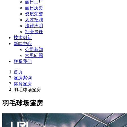
丽日工厂
丽日历史
资质荣誉
人才招聘
法律声明
社会责任
技术创新
新闻中心
公司新闻
常见问题
联系我们
首页
篷房案例
体育篷房
羽毛球场篷房
羽毛球场篷房