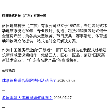
丽日建筑科技（广东）有限公司
丽日建筑科技（广东）有限公司成立于1997年，专注装配式移
动建筑系统近30年，专业设计、制造、租赁和销售装配式铝合
金篷房产品，为各类大型展览、节日庆典、赛事活动、体育运
动和物流仓储提供一站式临时空间解决方案。
作为中国篷房行业的“开垦者”，丽日建筑科技在装配式移动建
筑新领域里深耕细作，凭借匠人、匠心、匠品，荣获“国家高
新技术企业”、“广东省名牌产品”等资质荣誉。
公司动态
球形篷房适合品牌快闪活动吗？
2026-08-03
...
多座啤酒大篷布局如何规划？
2026-07-27
...