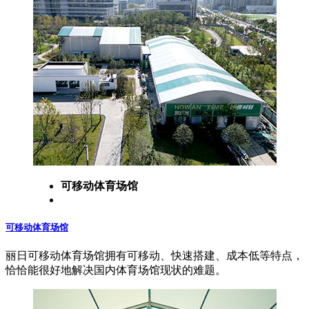
可移动体育场馆
可移动体育场馆
丽日可移动体育场馆拥有可移动、快速搭建、成本低等特点，
恰恰能很好地解决国内体育场馆现状的难题。