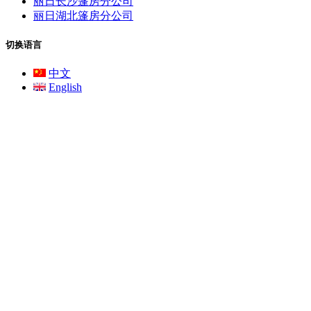
丽日长沙篷房分公司
丽日湖北篷房分公司
切换语言
中文
English