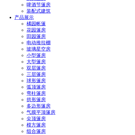
啤酒节篷房
装配式建筑
产品展示
橘园帐篷
花园篷房
田园篷房
电动推拉棚
玻璃星空房
小型篷房
大型篷房
双层篷房
三层篷房
球形篷房
弧顶篷房
弯柱篷房
拱形篷房
多边形篷房
气膜平顶篷房
尖顶篷房
模方篷房
组合篷房