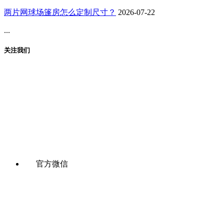
两片网球场篷房怎么定制尺寸？
2026-07-22
...
关注我们
官方微信