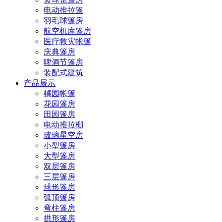
电动推拉篷
羽毛球篷房
航空机库篷房
医疗救灾帐篷
庆典篷房
啤酒节篷房
装配式建筑
产品展示
橘园帐篷
花园篷房
田园篷房
电动推拉棚
玻璃星空房
小型篷房
大型篷房
双层篷房
三层篷房
球形篷房
弧顶篷房
弯柱篷房
拱形篷房