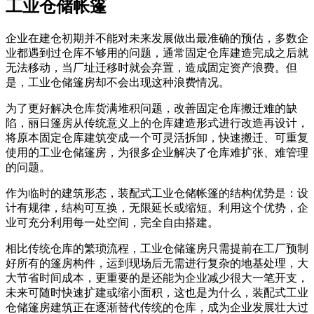
工业仓储帐篷
企业在建仓初期并不能对未来发展做出最准确的预估，多数企
业都遇到过仓库不够用的问题，通常固定仓库建造完成之后就
无法移动，当厂址迁移时就会弃置，造成固定资产浪费。但
是，工业仓储篷房却不会出现这种浪费情况。
为了更好解决仓库货满堆积问题，改善固定仓库搬迁难的缺
陷，丽日篷房从传统意义上的仓库建造形式进行改造再设计，
将原本固定仓库建筑变成一个可灵活拆卸，快速搬迁、可重复
使用的工业仓储篷房，为很多企业解决了仓库难扩张、难管理
的问题。
作为临时的建筑形态，装配式工业仓储帐篷的结构优势是：设
计有规律，结构可互换，无限延长或缩短。利用这个优势，企
业可充分利用每一处空间，完全自由搭建。
相比传统仓库的繁琐流程，工业仓储篷房只需提前在工厂预制
好所有的篷房构件，运到现场后无需进行复杂的地基处理，大
大节省时间成本，更重要的是还能为企业减少很大一笔开支，
未来可随时快速扩建或缩小面积，这也是为什么，装配式工业
仓储篷房建筑正在逐渐替代传统的仓库，成为企业发展壮大过