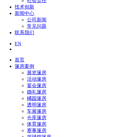
社会责任
技术创新
新闻中心
公司新闻
常见问题
联系我们
EN
首页
篷房案例
展览篷房
活动篷房
宴会篷房
婚礼篷房
橘园篷房
透明篷房
车展篷房
仓库篷房
体育篷房
赛事篷房
篮球馆篷房