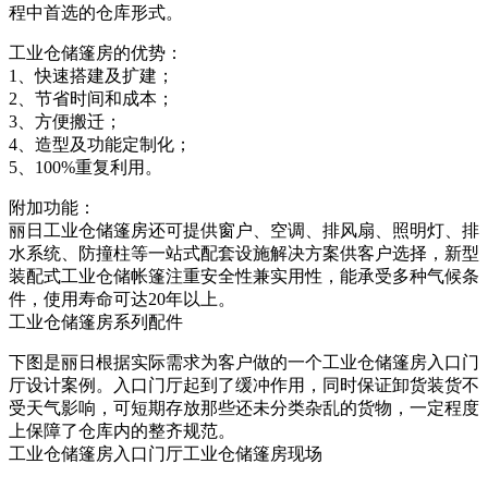
程中首选的仓库形式。
工业仓储篷房的优势：
1、快速搭建及扩建；
2、节省时间和成本；
3、方便搬迁；
4、造型及功能定制化；
5、100%重复利用。
附加功能：
丽日工业仓储篷房还可提供窗户、空调、排风扇、照明灯、排
水系统、防撞柱等一站式配套设施解决方案供客户选择，新型
装配式工业仓储帐篷注重安全性兼实用性，能承受多种气候条
件，使用寿命可达20年以上。
工业仓储篷房系列配件
下图是丽日根据实际需求为客户做的一个工业仓储篷房入口门
厅设计案例。入口门厅起到了缓冲作用，同时保证卸货装货不
受天气影响，可短期存放那些还未分类杂乱的货物，一定程度
上保障了仓库内的整齐规范。
工业仓储篷房入口门厅工业仓储篷房现场