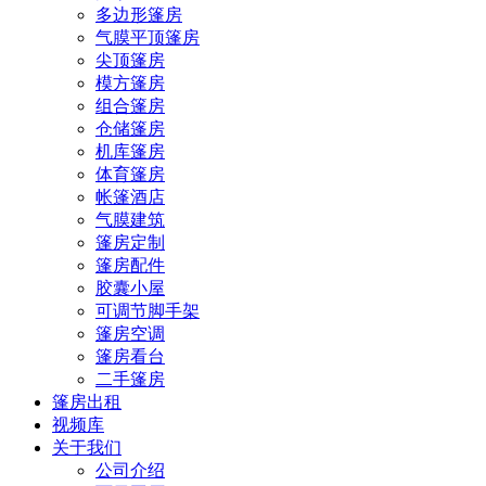
多边形篷房
气膜平顶篷房
尖顶篷房
模方篷房
组合篷房
仓储篷房
机库篷房
体育篷房
帐篷酒店
气膜建筑
篷房定制
篷房配件
胶囊小屋
可调节脚手架
篷房空调
篷房看台
二手篷房
篷房出租
视频库
关于我们
公司介绍