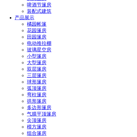
啤酒节篷房
装配式建筑
产品展示
橘园帐篷
花园篷房
田园篷房
电动推拉棚
玻璃星空房
小型篷房
大型篷房
双层篷房
三层篷房
球形篷房
弧顶篷房
弯柱篷房
拱形篷房
多边形篷房
气膜平顶篷房
尖顶篷房
模方篷房
组合篷房