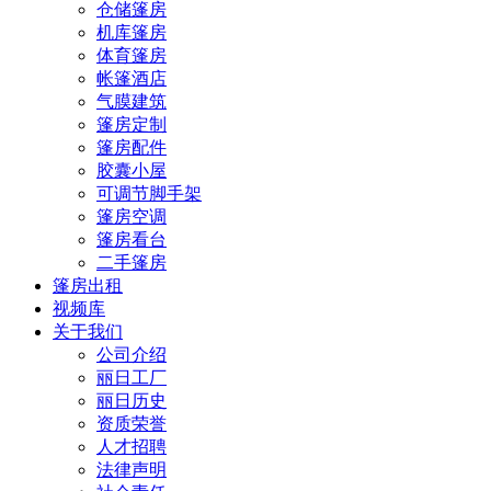
仓储篷房
机库篷房
体育篷房
帐篷酒店
气膜建筑
篷房定制
篷房配件
胶囊小屋
可调节脚手架
篷房空调
篷房看台
二手篷房
篷房出租
视频库
关于我们
公司介绍
丽日工厂
丽日历史
资质荣誉
人才招聘
法律声明