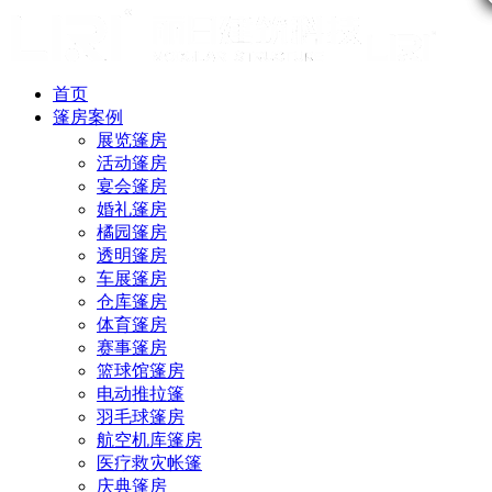
首页
篷房案例
展览篷房
活动篷房
宴会篷房
婚礼篷房
橘园篷房
透明篷房
车展篷房
仓库篷房
体育篷房
赛事篷房
篮球馆篷房
电动推拉篷
羽毛球篷房
航空机库篷房
医疗救灾帐篷
庆典篷房