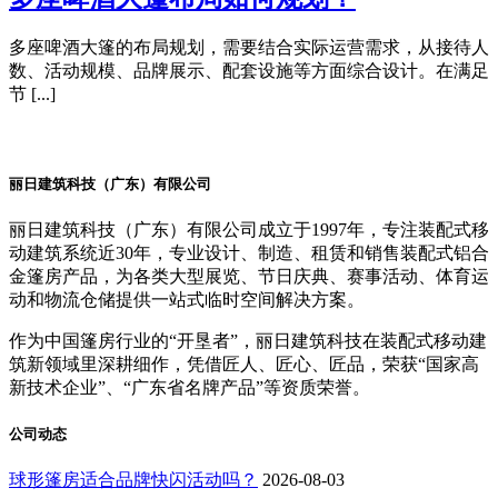
多座啤酒大篷的布局规划，需要结合实际运营需求，从接待人
数、活动规模、品牌展示、配套设施等方面综合设计。在满足
节 [...]
丽日建筑科技（广东）有限公司
丽日建筑科技（广东）有限公司成立于1997年，专注装配式移
动建筑系统近30年，专业设计、制造、租赁和销售装配式铝合
金篷房产品，为各类大型展览、节日庆典、赛事活动、体育运
动和物流仓储提供一站式临时空间解决方案。
作为中国篷房行业的“开垦者”，丽日建筑科技在装配式移动建
筑新领域里深耕细作，凭借匠人、匠心、匠品，荣获“国家高
新技术企业”、“广东省名牌产品”等资质荣誉。
公司动态
球形篷房适合品牌快闪活动吗？
2026-08-03