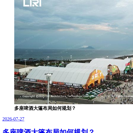
多座啤酒大篷布局如何规划？
2026-07-27
多座啤酒大篷布局如何规划？