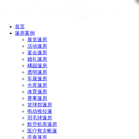
首页
篷房案例
展览篷房
活动篷房
宴会篷房
婚礼篷房
橘园篷房
透明篷房
车展篷房
仓库篷房
体育篷房
赛事篷房
篮球馆篷房
电动推拉篷
羽毛球篷房
航空机库篷房
医疗救灾帐篷
庆典篷房