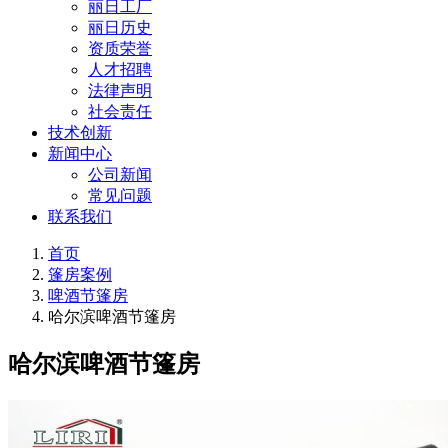
丽日工厂
丽日历史
资质荣誉
人才招聘
法律声明
社会责任
技术创新
新闻中心
公司新闻
常见问题
联系我们
首页
篷房案例
啤酒节篷房
哈尔滨啤酒节篷房
哈尔滨啤酒节篷房