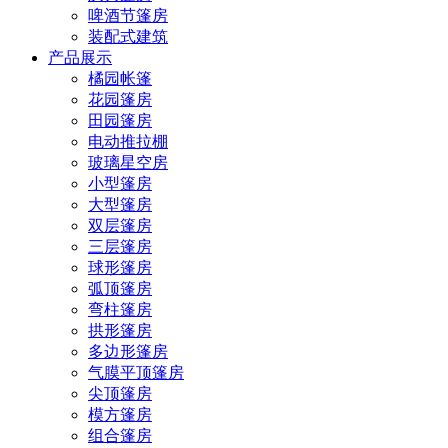
啤酒节篷房
装配式建筑
产品展示
橘园帐篷
花园篷房
田园篷房
电动推拉棚
玻璃星空房
小型篷房
大型篷房
双层篷房
三层篷房
球形篷房
弧顶篷房
弯柱篷房
拱形篷房
多边形篷房
气膜平顶篷房
尖顶篷房
模方篷房
组合篷房