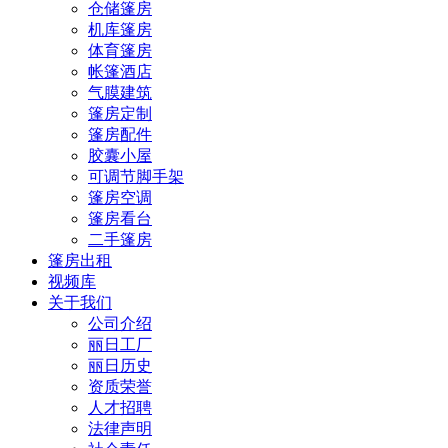
仓储篷房
机库篷房
体育篷房
帐篷酒店
气膜建筑
篷房定制
篷房配件
胶囊小屋
可调节脚手架
篷房空调
篷房看台
二手篷房
篷房出租
视频库
关于我们
公司介绍
丽日工厂
丽日历史
资质荣誉
人才招聘
法律声明