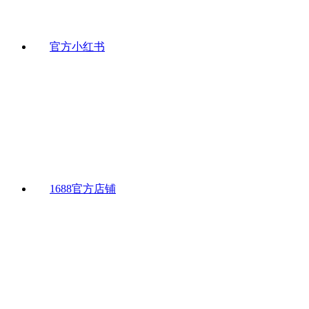
官方小红书
1688官方店铺