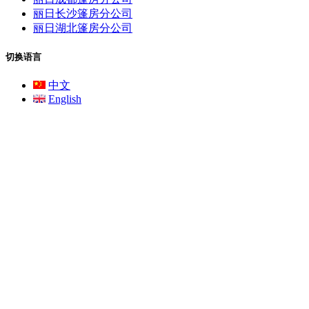
丽日长沙篷房分公司
丽日湖北篷房分公司
切换语言
中文
English