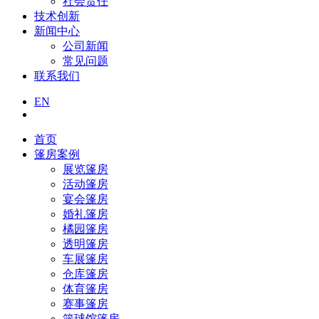
社会责任
技术创新
新闻中心
公司新闻
常见问题
联系我们
EN
首页
篷房案例
展览篷房
活动篷房
宴会篷房
婚礼篷房
橘园篷房
透明篷房
车展篷房
仓库篷房
体育篷房
赛事篷房
篮球馆篷房