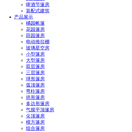
啤酒节篷房
装配式建筑
产品展示
橘园帐篷
花园篷房
田园篷房
电动推拉棚
玻璃星空房
小型篷房
大型篷房
双层篷房
三层篷房
球形篷房
弧顶篷房
弯柱篷房
拱形篷房
多边形篷房
气膜平顶篷房
尖顶篷房
模方篷房
组合篷房