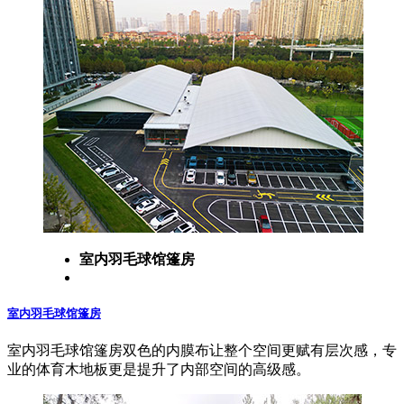
室内羽毛球馆篷房
室内羽毛球馆篷房
室内羽毛球馆篷房双色的内膜布让整个空间更赋有层次感，专
业的体育木地板更是提升了内部空间的高级感。