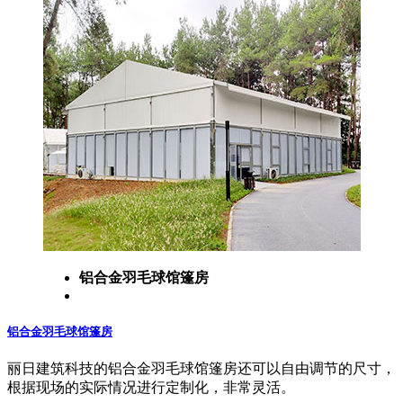
铝合金羽毛球馆篷房
铝合金羽毛球馆篷房
丽日建筑科技的铝合金羽毛球馆篷房还可以自由调节的尺寸，
根据现场的实际情况进行定制化，非常灵活。