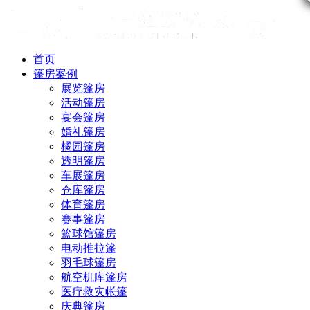
首页
篷房案例
展览篷房
活动篷房
宴会篷房
婚礼篷房
橘园篷房
透明篷房
车展篷房
仓库篷房
体育篷房
赛事篷房
篮球馆篷房
电动推拉篷
羽毛球篷房
航空机库篷房
医疗救灾帐篷
庆典篷房