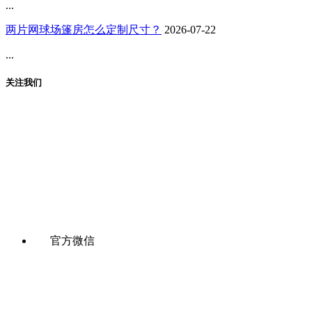
...
两片网球场篷房怎么定制尺寸？
2026-07-22
...
关注我们
官方微信