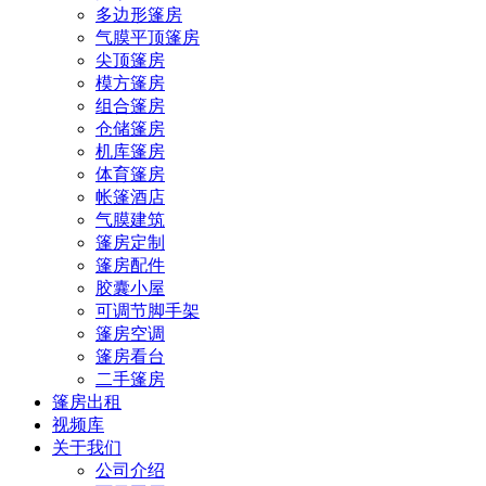
多边形篷房
气膜平顶篷房
尖顶篷房
模方篷房
组合篷房
仓储篷房
机库篷房
体育篷房
帐篷酒店
气膜建筑
篷房定制
篷房配件
胶囊小屋
可调节脚手架
篷房空调
篷房看台
二手篷房
篷房出租
视频库
关于我们
公司介绍