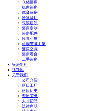
仓储篷房
机库篷房
体育篷房
帐篷酒店
气膜建筑
篷房定制
篷房配件
胶囊小屋
可调节脚手架
篷房空调
篷房看台
二手篷房
篷房出租
视频库
关于我们
公司介绍
丽日工厂
丽日历史
资质荣誉
人才招聘
法律声明