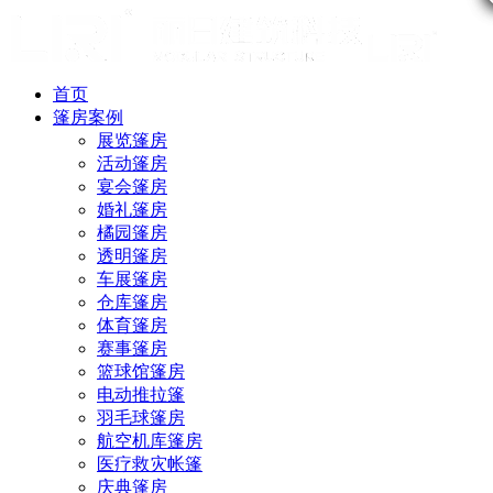
首页
篷房案例
展览篷房
活动篷房
宴会篷房
婚礼篷房
橘园篷房
透明篷房
车展篷房
仓库篷房
体育篷房
赛事篷房
篮球馆篷房
电动推拉篷
羽毛球篷房
航空机库篷房
医疗救灾帐篷
庆典篷房