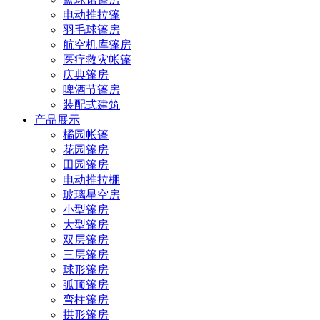
电动推拉篷
羽毛球篷房
航空机库篷房
医疗救灾帐篷
庆典篷房
啤酒节篷房
装配式建筑
产品展示
橘园帐篷
花园篷房
田园篷房
电动推拉棚
玻璃星空房
小型篷房
大型篷房
双层篷房
三层篷房
球形篷房
弧顶篷房
弯柱篷房
拱形篷房