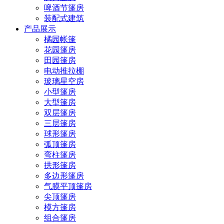
啤酒节篷房
装配式建筑
产品展示
橘园帐篷
花园篷房
田园篷房
电动推拉棚
玻璃星空房
小型篷房
大型篷房
双层篷房
三层篷房
球形篷房
弧顶篷房
弯柱篷房
拱形篷房
多边形篷房
气膜平顶篷房
尖顶篷房
模方篷房
组合篷房