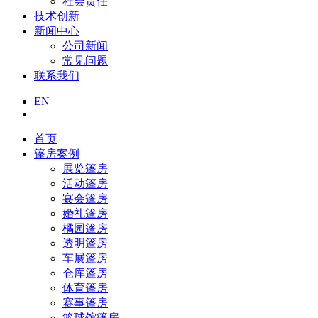
社会责任
技术创新
新闻中心
公司新闻
常见问题
联系我们
EN
首页
篷房案例
展览篷房
活动篷房
宴会篷房
婚礼篷房
橘园篷房
透明篷房
车展篷房
仓库篷房
体育篷房
赛事篷房
篮球馆篷房