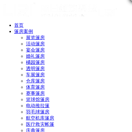
首页
篷房案例
展览篷房
活动篷房
宴会篷房
婚礼篷房
橘园篷房
透明篷房
车展篷房
仓库篷房
体育篷房
赛事篷房
篮球馆篷房
电动推拉篷
羽毛球篷房
航空机库篷房
医疗救灾帐篷
庆典篷房