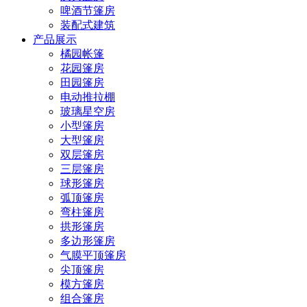
啤酒节篷房
装配式建筑
产品展示
橘园帐篷
花园篷房
田园篷房
电动推拉棚
玻璃星空房
小型篷房
大型篷房
双层篷房
三层篷房
球形篷房
弧顶篷房
弯柱篷房
拱形篷房
多边形篷房
气膜平顶篷房
尖顶篷房
模方篷房
组合篷房