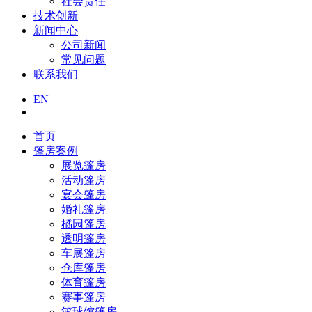
社会责任
技术创新
新闻中心
公司新闻
常见问题
联系我们
EN
首页
篷房案例
展览篷房
活动篷房
宴会篷房
婚礼篷房
橘园篷房
透明篷房
车展篷房
仓库篷房
体育篷房
赛事篷房
篮球馆篷房