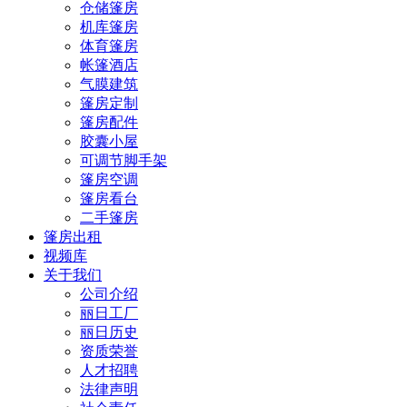
仓储篷房
机库篷房
体育篷房
帐篷酒店
气膜建筑
篷房定制
篷房配件
胶囊小屋
可调节脚手架
篷房空调
篷房看台
二手篷房
篷房出租
视频库
关于我们
公司介绍
丽日工厂
丽日历史
资质荣誉
人才招聘
法律声明