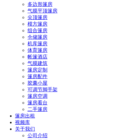
多边形篷房
气膜平顶篷房
尖顶篷房
模方篷房
组合篷房
仓储篷房
机库篷房
体育篷房
帐篷酒店
气膜建筑
篷房定制
篷房配件
胶囊小屋
可调节脚手架
篷房空调
篷房看台
二手篷房
篷房出租
视频库
关于我们
公司介绍