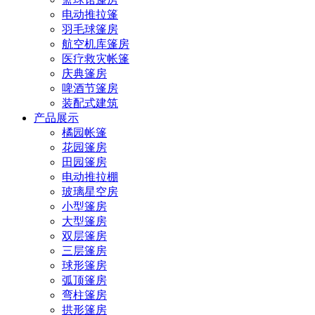
电动推拉篷
羽毛球篷房
航空机库篷房
医疗救灾帐篷
庆典篷房
啤酒节篷房
装配式建筑
产品展示
橘园帐篷
花园篷房
田园篷房
电动推拉棚
玻璃星空房
小型篷房
大型篷房
双层篷房
三层篷房
球形篷房
弧顶篷房
弯柱篷房
拱形篷房