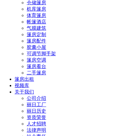
仓储篷房
机库篷房
体育篷房
帐篷酒店
气膜建筑
篷房定制
篷房配件
胶囊小屋
可调节脚手架
篷房空调
篷房看台
二手篷房
篷房出租
视频库
关于我们
公司介绍
丽日工厂
丽日历史
资质荣誉
人才招聘
法律声明