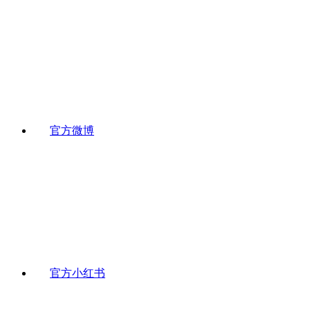
官方微博
官方小红书