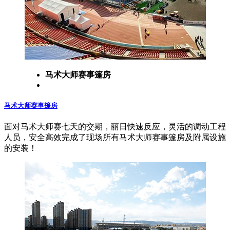
马术大师赛事篷房
马术大师赛事篷房
面对马术大师赛七天的交期，丽日快速反应，灵活的调动工程
人员，安全高效完成了现场所有马术大师赛事篷房及附属设施
的安装！