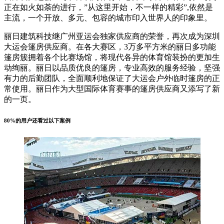
正在如火如荼的进行，”从这里开始，不一样的精彩”,依然是
主流，一个开放、多元、包容的城市印入世界人的印象里。
丽日建筑科技继广州亚运会独家供应商的荣誉，再次成为深圳
大运会篷房供应商。在各大赛区，3万多平方米的丽日多功能
篷房簇拥着各个比赛场馆，将现代各异的体育馆装扮的更加生
动绚丽。丽日以品质优良的篷房，专业高效的服务经验，坚强
有力的后勤团队，全面顺利地保证了大运会户外临时篷房的正
常使用。丽日作为大型国际体育赛事的篷房供应商又添写了新
的一页。
80%的用户还看过以下案例