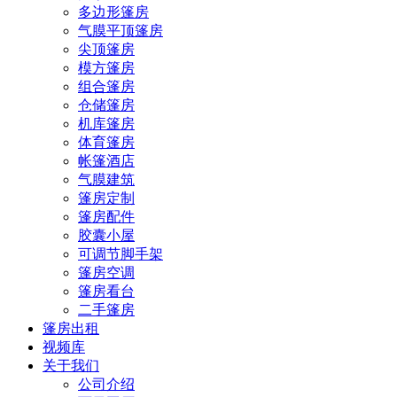
多边形篷房
气膜平顶篷房
尖顶篷房
模方篷房
组合篷房
仓储篷房
机库篷房
体育篷房
帐篷酒店
气膜建筑
篷房定制
篷房配件
胶囊小屋
可调节脚手架
篷房空调
篷房看台
二手篷房
篷房出租
视频库
关于我们
公司介绍