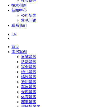
社会责任
技术创新
新闻中心
公司新闻
常见问题
联系我们
EN
首页
篷房案例
展览篷房
活动篷房
宴会篷房
婚礼篷房
橘园篷房
透明篷房
车展篷房
仓库篷房
体育篷房
赛事篷房
篮球馆篷房