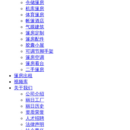
仓储篷房
机库篷房
体育篷房
帐篷酒店
气膜建筑
篷房定制
篷房配件
胶囊小屋
可调节脚手架
篷房空调
篷房看台
二手篷房
篷房出租
视频库
关于我们
公司介绍
丽日工厂
丽日历史
资质荣誉
人才招聘
法律声明