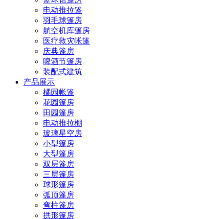
电动推拉篷
羽毛球篷房
航空机库篷房
医疗救灾帐篷
庆典篷房
啤酒节篷房
装配式建筑
产品展示
橘园帐篷
花园篷房
田园篷房
电动推拉棚
玻璃星空房
小型篷房
大型篷房
双层篷房
三层篷房
球形篷房
弧顶篷房
弯柱篷房
拱形篷房