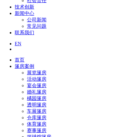
社会责任
技术创新
新闻中心
公司新闻
常见问题
联系我们
EN
首页
篷房案例
展览篷房
活动篷房
宴会篷房
婚礼篷房
橘园篷房
透明篷房
车展篷房
仓库篷房
体育篷房
赛事篷房
篮球馆篷房