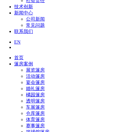
社会责任
技术创新
新闻中心
公司新闻
常见问题
联系我们
EN
首页
篷房案例
展览篷房
活动篷房
宴会篷房
婚礼篷房
橘园篷房
透明篷房
车展篷房
仓库篷房
体育篷房
赛事篷房
篮球馆篷房