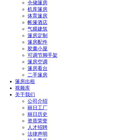
仓储篷房
机库篷房
体育篷房
帐篷酒店
气膜建筑
篷房定制
篷房配件
胶囊小屋
可调节脚手架
篷房空调
篷房看台
二手篷房
篷房出租
视频库
关于我们
公司介绍
丽日工厂
丽日历史
资质荣誉
人才招聘
法律声明