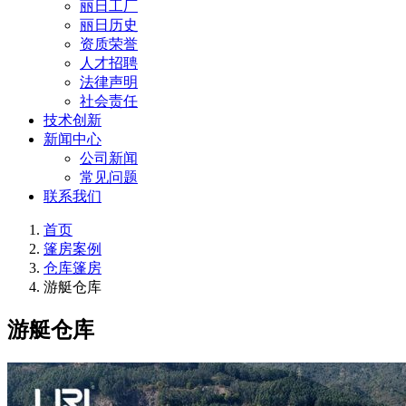
丽日工厂
丽日历史
资质荣誉
人才招聘
法律声明
社会责任
技术创新
新闻中心
公司新闻
常见问题
联系我们
首页
篷房案例
仓库篷房
游艇仓库
游艇仓库