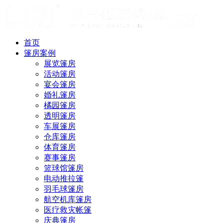
首页
篷房案例
展览篷房
活动篷房
宴会篷房
婚礼篷房
橘园篷房
透明篷房
车展篷房
仓库篷房
体育篷房
赛事篷房
篮球馆篷房
电动推拉篷
羽毛球篷房
航空机库篷房
医疗救灾帐篷
庆典篷房