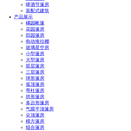
啤酒节篷房
装配式建筑
产品展示
橘园帐篷
花园篷房
田园篷房
电动推拉棚
玻璃星空房
小型篷房
大型篷房
双层篷房
三层篷房
球形篷房
弧顶篷房
弯柱篷房
拱形篷房
多边形篷房
气膜平顶篷房
尖顶篷房
模方篷房
组合篷房