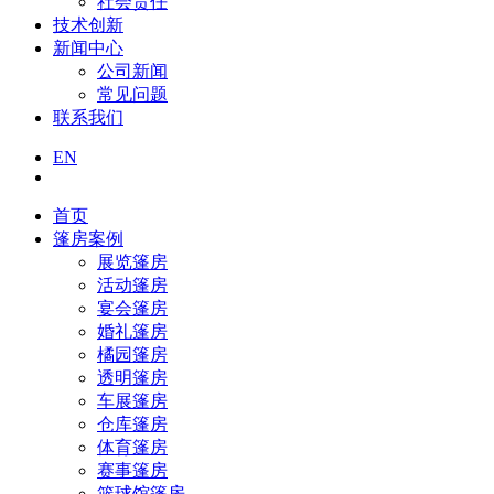
社会责任
技术创新
新闻中心
公司新闻
常见问题
联系我们
EN
首页
篷房案例
展览篷房
活动篷房
宴会篷房
婚礼篷房
橘园篷房
透明篷房
车展篷房
仓库篷房
体育篷房
赛事篷房
篮球馆篷房