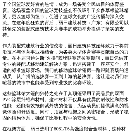
了全国篮球爱好者的热情，成为一场备受全民瞩目的体育盛
宴。这场覆盖全国的篮球竞技盛会不仅吸引了众多草根篮球精
英，更以篮球为纽带，促进了篮球文化的广泛传播与深入交
流。在这年度狂欢的背后，丽日建筑科技（广东）有限公司以
其领先的装配式建筑技术为赛事的成功举办提供了坚实的支
持。
作为装配式建筑行业的佼佼者，丽日建筑科技始终致力于将前
沿技术与体育事业相结合，为各类大型体育赛事贡献自己的力
量。在本届阿迪达斯“火拼”篮球联赛选拔赛期间，丽日凭借其
专业的装配式移动建筑解决方案，迅速搭建了一座座安全、舒
适的标准篮球赛场。我们的移动篮球馆篷房一路跟随赛场的运
动员，从广州的选拔赛一直到上海的总决赛。这让运动员们在
喧嚣的城市中也能享受到专业级的比赛环境。
这些篮球馆大篷的独特之处在于其顶篷采用了高品质的双面
PVC涂层纤维布材料。这种材料不仅具有优异的耐候性和防水
性能，还能有效抵御紫外线的侵害，为运动员们提供满意的视
觉体验和舒适度。同时，顶篷与框架之间紧密结合，形成了稳
固的结构体系，确保了比赛过程中的安全无忧。
在框架方面，丽日选用了6061/T6高强度铝合金材料，这种材