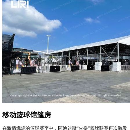
移动篮球馆篷房
在激情燃烧的篮球赛季中，阿迪达斯“火拼”篮球联赛再次激发