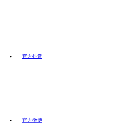
官方抖音
官方微博