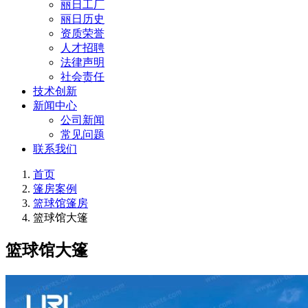
丽日工厂
丽日历史
资质荣誉
人才招聘
法律声明
社会责任
技术创新
新闻中心
公司新闻
常见问题
联系我们
首页
篷房案例
篮球馆篷房
篮球馆大篷
篮球馆大篷