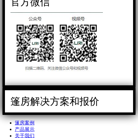
官方微信
篷房解决方案和报价
篷房案例
产品展示
关于我们