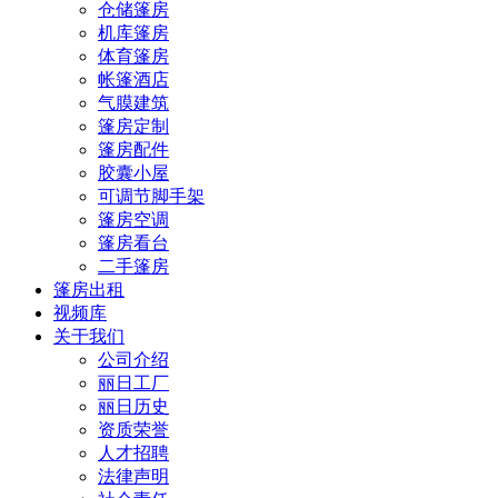
仓储篷房
机库篷房
体育篷房
帐篷酒店
气膜建筑
篷房定制
篷房配件
胶囊小屋
可调节脚手架
篷房空调
篷房看台
二手篷房
篷房出租
视频库
关于我们
公司介绍
丽日工厂
丽日历史
资质荣誉
人才招聘
法律声明