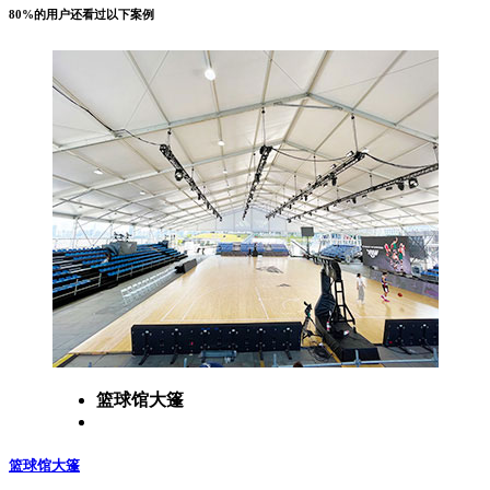
80%的用户还看过以下案例
篮球馆大篷
篮球馆大篷