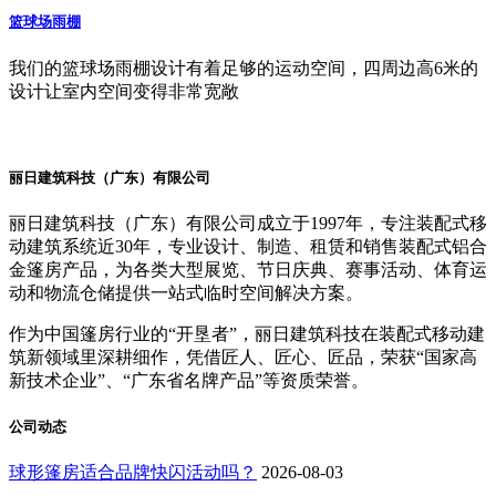
篮球场雨棚
我们的篮球场雨棚设计有着足够的运动空间，四周边高6米的
设计让室内空间变得非常宽敞
丽日建筑科技（广东）有限公司
丽日建筑科技（广东）有限公司成立于1997年，专注装配式移
动建筑系统近30年，专业设计、制造、租赁和销售装配式铝合
金篷房产品，为各类大型展览、节日庆典、赛事活动、体育运
动和物流仓储提供一站式临时空间解决方案。
作为中国篷房行业的“开垦者”，丽日建筑科技在装配式移动建
筑新领域里深耕细作，凭借匠人、匠心、匠品，荣获“国家高
新技术企业”、“广东省名牌产品”等资质荣誉。
公司动态
球形篷房适合品牌快闪活动吗？
2026-08-03