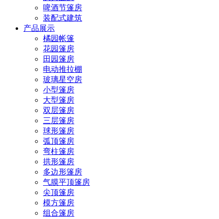
啤酒节篷房
装配式建筑
产品展示
橘园帐篷
花园篷房
田园篷房
电动推拉棚
玻璃星空房
小型篷房
大型篷房
双层篷房
三层篷房
球形篷房
弧顶篷房
弯柱篷房
拱形篷房
多边形篷房
气膜平顶篷房
尖顶篷房
模方篷房
组合篷房