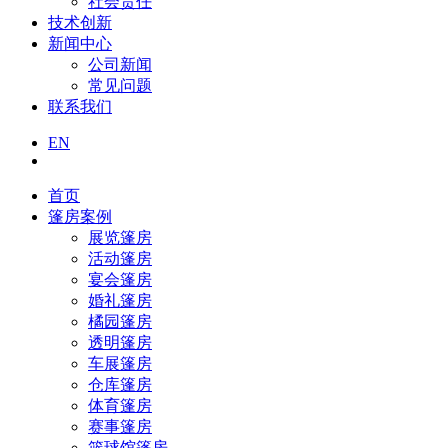
社会责任
技术创新
新闻中心
公司新闻
常见问题
联系我们
EN
首页
篷房案例
展览篷房
活动篷房
宴会篷房
婚礼篷房
橘园篷房
透明篷房
车展篷房
仓库篷房
体育篷房
赛事篷房
篮球馆篷房