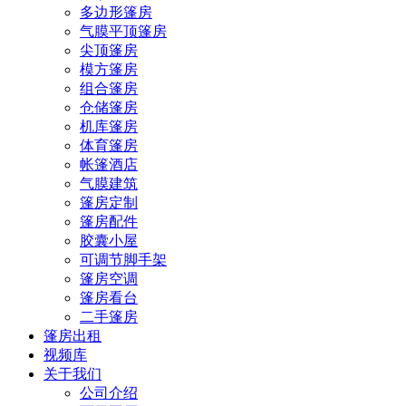
多边形篷房
气膜平顶篷房
尖顶篷房
模方篷房
组合篷房
仓储篷房
机库篷房
体育篷房
帐篷酒店
气膜建筑
篷房定制
篷房配件
胶囊小屋
可调节脚手架
篷房空调
篷房看台
二手篷房
篷房出租
视频库
关于我们
公司介绍