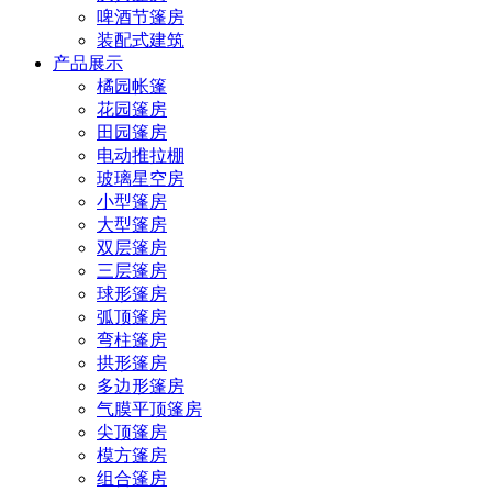
啤酒节篷房
装配式建筑
产品展示
橘园帐篷
花园篷房
田园篷房
电动推拉棚
玻璃星空房
小型篷房
大型篷房
双层篷房
三层篷房
球形篷房
弧顶篷房
弯柱篷房
拱形篷房
多边形篷房
气膜平顶篷房
尖顶篷房
模方篷房
组合篷房