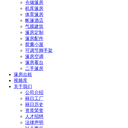
仓储篷房
机库篷房
体育篷房
帐篷酒店
气膜建筑
篷房定制
篷房配件
胶囊小屋
可调节脚手架
篷房空调
篷房看台
二手篷房
篷房出租
视频库
关于我们
公司介绍
丽日工厂
丽日历史
资质荣誉
人才招聘
法律声明