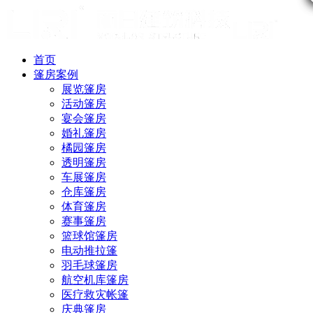
首页
篷房案例
展览篷房
活动篷房
宴会篷房
婚礼篷房
橘园篷房
透明篷房
车展篷房
仓库篷房
体育篷房
赛事篷房
篮球馆篷房
电动推拉篷
羽毛球篷房
航空机库篷房
医疗救灾帐篷
庆典篷房