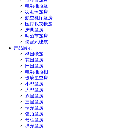
电动推拉篷
羽毛球篷房
航空机库篷房
医疗救灾帐篷
庆典篷房
啤酒节篷房
装配式建筑
产品展示
橘园帐篷
花园篷房
田园篷房
电动推拉棚
玻璃星空房
小型篷房
大型篷房
双层篷房
三层篷房
球形篷房
弧顶篷房
弯柱篷房
拱形篷房