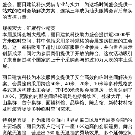
盛会。丽日建筑科技凭借专业与实力，为这场时尚盛会提供一
站式的临时会场解决方案，连续三年成为汕头服博会背后坚实
的支撑力量。
规模宏大，汇聚行业精英
本届服博会增大规模，丽日建筑科技助力盛会提供近80000平
方米临时空间，其中包括采用多种规格的会展篷房搭建的主会
场。这一举措吸引了超过1000家服装企业参展，并向世界展示
创新成果，同时为参展商们提供了开放的舞台。这次活动吸引
了来自超过40个国家的上千个采购商与超过10万人次的本土观
展。
丽日建筑科技为本次服博会提供了安全高效的临时空间解决方
案。会展篷房采用跨度50米、40米、20米、10米等多种规格的
各式篷房构建出主会场。其中50米跨度会展篷房，长度达到了
120米。宽敞的内部空间轻松满足包括餐饮区、登录大厅、中
山集群、普宁集群、面辅料馆、品牌馆、陈店馆、新特材料馆
及时装秀场等多种临时空间需求。
特别是秀场，作为服博会面向世界的窗口以及“秀展赛会商”的
主要场所，丽日为客户定制了一座10米边高的会展篷房。舞台
宽敞无遮挡，营造出 360 度无遮挡的秀场效果。多个延伸空间