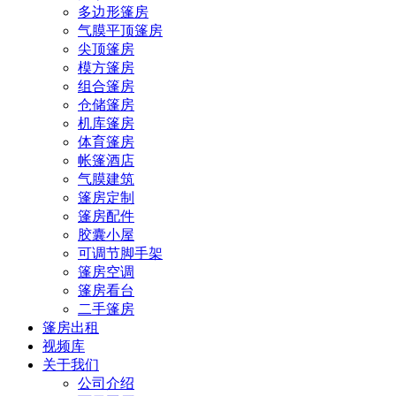
多边形篷房
气膜平顶篷房
尖顶篷房
模方篷房
组合篷房
仓储篷房
机库篷房
体育篷房
帐篷酒店
气膜建筑
篷房定制
篷房配件
胶囊小屋
可调节脚手架
篷房空调
篷房看台
二手篷房
篷房出租
视频库
关于我们
公司介绍