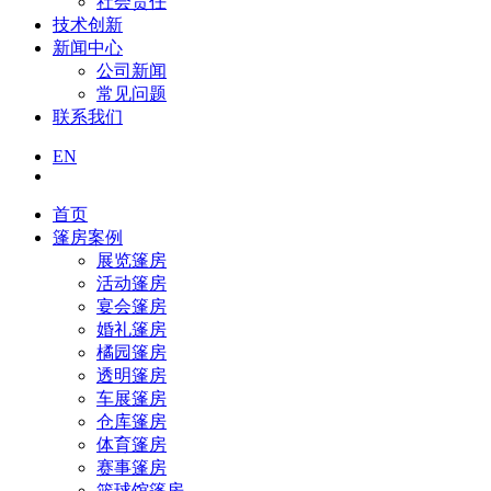
社会责任
技术创新
新闻中心
公司新闻
常见问题
联系我们
EN
首页
篷房案例
展览篷房
活动篷房
宴会篷房
婚礼篷房
橘园篷房
透明篷房
车展篷房
仓库篷房
体育篷房
赛事篷房
篮球馆篷房