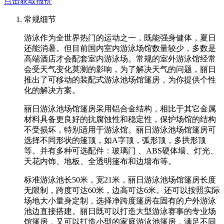
点击获取报价
常规细节
游泳作为全世界热门的运动之一，既能强身健体，夏日
还能消暑。但目前国内室内游泳场馆数量较少，多数是
高端酒店才会配套室内游泳场。常规的室外游泳馆经常
会受天气变化莫测的影响，为了解决天气的问题，丽日
推出了可移动的装配式游泳池场馆篷房，为你提供个性
化的解决方案。
丽日游泳池场馆篷房采用铝合金结构，相比于其它金属
材料具备更良好的抗腐蚀性和稳定性，保护场馆的结构
不受损坏，特别适用于游泳馆。丽日游泳池场馆篷房可
选择不同形状的篷顶，如A字顶，弧形顶，多拱形顶
等。并有多种可选配件：玻璃门 、ABS硬体墙、灯光、
天花内饰、地板、全透明篷布和边墙布等。
标准游泳池长50米，宽21米，丽日游泳池场馆篷房长度
无限制，跨度可达60米，边高可达6米。还可以按照实际
场地大小量身定制，选择净跨度篷房在固有的户外游泳
池边直接搭建。丽日既可以打造大型游泳赛事的专业场
馆篷房，又可以打造小型的家庭游泳池篷房，满足不同