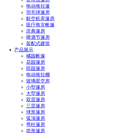
电动推拉篷
羽毛球篷房
航空机库篷房
医疗救灾帐篷
庆典篷房
啤酒节篷房
装配式建筑
产品展示
橘园帐篷
花园篷房
田园篷房
电动推拉棚
玻璃星空房
小型篷房
大型篷房
双层篷房
三层篷房
球形篷房
弧顶篷房
弯柱篷房
拱形篷房