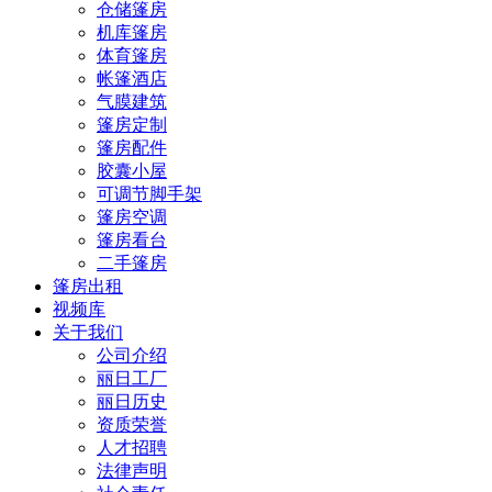
仓储篷房
机库篷房
体育篷房
帐篷酒店
气膜建筑
篷房定制
篷房配件
胶囊小屋
可调节脚手架
篷房空调
篷房看台
二手篷房
篷房出租
视频库
关于我们
公司介绍
丽日工厂
丽日历史
资质荣誉
人才招聘
法律声明