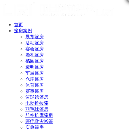
首页
篷房案例
展览篷房
活动篷房
宴会篷房
婚礼篷房
橘园篷房
透明篷房
车展篷房
仓库篷房
体育篷房
赛事篷房
篮球馆篷房
电动推拉篷
羽毛球篷房
航空机库篷房
医疗救灾帐篷
庆典篷房