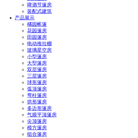
啤酒节篷房
装配式建筑
产品展示
橘园帐篷
花园篷房
田园篷房
电动推拉棚
玻璃星空房
小型篷房
大型篷房
双层篷房
三层篷房
球形篷房
弧顶篷房
弯柱篷房
拱形篷房
多边形篷房
气膜平顶篷房
尖顶篷房
模方篷房
组合篷房