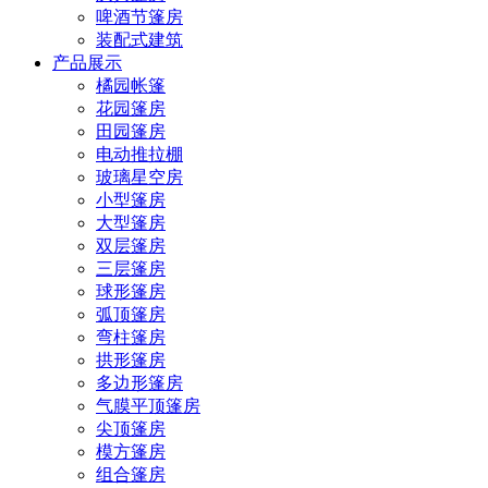
啤酒节篷房
装配式建筑
产品展示
橘园帐篷
花园篷房
田园篷房
电动推拉棚
玻璃星空房
小型篷房
大型篷房
双层篷房
三层篷房
球形篷房
弧顶篷房
弯柱篷房
拱形篷房
多边形篷房
气膜平顶篷房
尖顶篷房
模方篷房
组合篷房