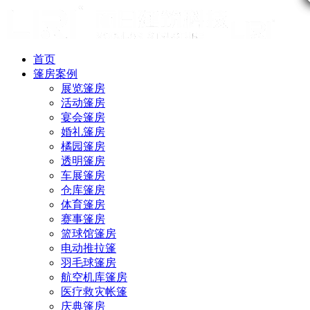
首页
篷房案例
展览篷房
活动篷房
宴会篷房
婚礼篷房
橘园篷房
透明篷房
车展篷房
仓库篷房
体育篷房
赛事篷房
篮球馆篷房
电动推拉篷
羽毛球篷房
航空机库篷房
医疗救灾帐篷
庆典篷房