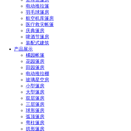
电动推拉篷
羽毛球篷房
航空机库篷房
医疗救灾帐篷
庆典篷房
啤酒节篷房
装配式建筑
产品展示
橘园帐篷
花园篷房
田园篷房
电动推拉棚
玻璃星空房
小型篷房
大型篷房
双层篷房
三层篷房
球形篷房
弧顶篷房
弯柱篷房
拱形篷房