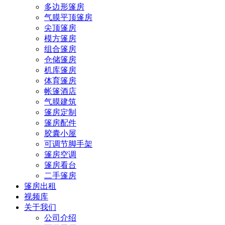
多边形篷房
气膜平顶篷房
尖顶篷房
模方篷房
组合篷房
仓储篷房
机库篷房
体育篷房
帐篷酒店
气膜建筑
篷房定制
篷房配件
胶囊小屋
可调节脚手架
篷房空调
篷房看台
二手篷房
篷房出租
视频库
关于我们
公司介绍