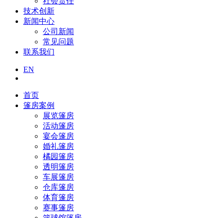
社会责任
技术创新
新闻中心
公司新闻
常见问题
联系我们
EN
首页
篷房案例
展览篷房
活动篷房
宴会篷房
婚礼篷房
橘园篷房
透明篷房
车展篷房
仓库篷房
体育篷房
赛事篷房
篮球馆篷房