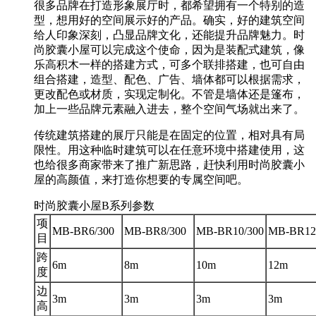
很多品牌在打造形象展厅时，都希望拥有一个特别的造
型，想用好的空间展示好的产品。确实，好的建筑空间
给人印象深刻，凸显品牌文化，还能提升品牌魅力。时
尚胶囊小屋可以完成这个使命，因为是装配式建筑，像
乐高积木一样的搭建方式，可多个联排搭建，也可自由
组合搭建，造型、配色、广告、墙体都可以根据需求，
更改配色或材质，实现定制化。不管是墙体还是篷布，
加上一些品牌元素融入进去，整个空间气场就出来了。
传统建筑搭建的展厅只能是在固定的位置，相对具有局
限性。用这种临时建筑可以在任意环境中搭建使用，这
也给很多商家带来了推广新思路，赶快利用时尚胶囊小
屋的高颜值，来打造你想要的专属空间吧。
时尚胶囊小屋B系列参数
项
MB-BR6/300
MB-BR8/300
MB-BR10/300
MB-BR12
⽬
跨
6m
8m
10m
12m
度
边
3m
3m
3m
3m
高