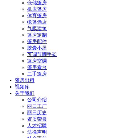
仓储篷房
机库篷房
体育篷房
帐篷酒店
气膜建筑
篷房定制
篷房配件
胶囊小屋
可调节脚手架
篷房空调
篷房看台
二手篷房
篷房出租
视频库
关于我们
公司介绍
丽日工厂
丽日历史
资质荣誉
人才招聘
法律声明