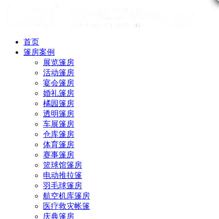
首页
篷房案例
展览篷房
活动篷房
宴会篷房
婚礼篷房
橘园篷房
透明篷房
车展篷房
仓库篷房
体育篷房
赛事篷房
篮球馆篷房
电动推拉篷
羽毛球篷房
航空机库篷房
医疗救灾帐篷
庆典篷房