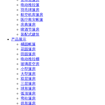
电动推拉篷
羽毛球篷房
航空机库篷房
医疗救灾帐篷
庆典篷房
啤酒节篷房
装配式建筑
产品展示
橘园帐篷
花园篷房
田园篷房
电动推拉棚
玻璃星空房
小型篷房
大型篷房
双层篷房
三层篷房
球形篷房
弧顶篷房
弯柱篷房
拱形篷房