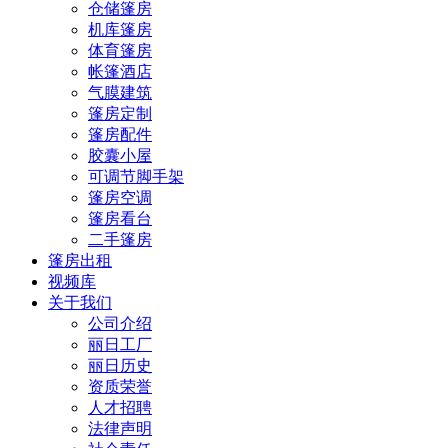
仓储篷房
机库篷房
体育篷房
帐篷酒店
气膜建筑
篷房定制
篷房配件
胶囊小屋
可调节脚手架
篷房空调
篷房看台
二手篷房
篷房出租
视频库
关于我们
公司介绍
丽日工厂
丽日历史
资质荣誉
人才招聘
法律声明