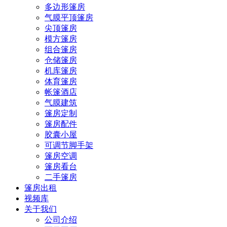
多边形篷房
气膜平顶篷房
尖顶篷房
模方篷房
组合篷房
仓储篷房
机库篷房
体育篷房
帐篷酒店
气膜建筑
篷房定制
篷房配件
胶囊小屋
可调节脚手架
篷房空调
篷房看台
二手篷房
篷房出租
视频库
关于我们
公司介绍