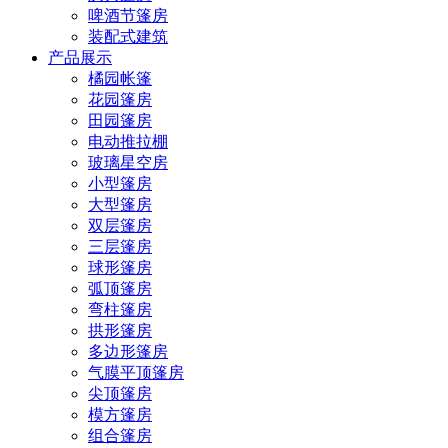
啤酒节篷房
装配式建筑
产品展示
橘园帐篷
花园篷房
田园篷房
电动推拉棚
玻璃星空房
小型篷房
大型篷房
双层篷房
三层篷房
球形篷房
弧顶篷房
弯柱篷房
拱形篷房
多边形篷房
气膜平顶篷房
尖顶篷房
模方篷房
组合篷房