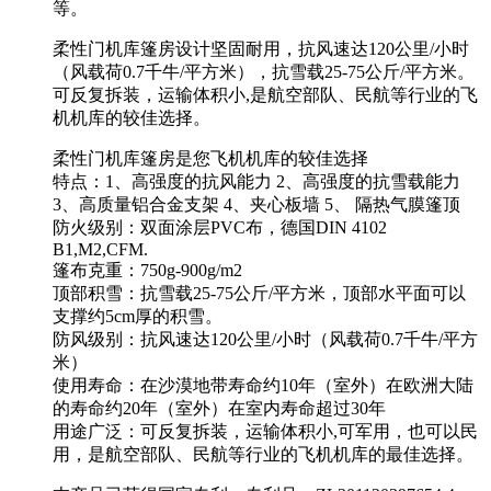
等。
柔性门机库篷房设计坚固耐用，抗风速达120公里/小时
（风载荷0.7千牛/平方米），抗雪载25-75公斤/平方米。
可反复拆装，运输体积小,是航空部队、民航等行业的飞
机机库的较佳选择。
柔性门机库篷房是您飞机机库的较佳选择
特点：1、高强度的抗风能力 2、高强度的抗雪载能力
3、高质量铝合金支架 4、夹心板墙 5、 隔热气膜篷顶
防火级别：双面涂层PVC布，德国DIN 4102
B1,M2,CFM.
篷布克重：750g-900g/m2
顶部积雪：抗雪载25-75公斤/平方米，顶部水平面可以
支撑约5cm厚的积雪。
防风级别：抗风速达120公里/小时（风载荷0.7千牛/平方
米）
使用寿命：在沙漠地带寿命约10年（室外）在欧洲大陆
的寿命约20年（室外）在室内寿命超过30年
用途广泛：可反复拆装，运输体积小,可军用，也可以民
用，是航空部队、民航等行业的飞机机库的最佳选择。