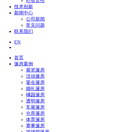
社会责任
技术创新
新闻中心
公司新闻
常见问题
联系我们
EN
首页
篷房案例
展览篷房
活动篷房
宴会篷房
婚礼篷房
橘园篷房
透明篷房
车展篷房
仓库篷房
体育篷房
赛事篷房
篮球馆篷房