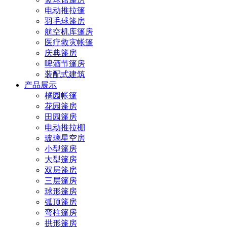
电动推拉篷
羽毛球篷房
航空机库篷房
医疗救灾帐篷
庆典篷房
啤酒节篷房
装配式建筑
产品展示
橘园帐篷
花园篷房
田园篷房
电动推拉棚
玻璃星空房
小型篷房
大型篷房
双层篷房
三层篷房
球形篷房
弧顶篷房
弯柱篷房
拱形篷房