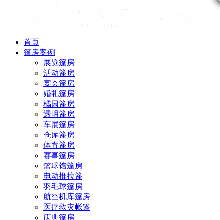
首页
篷房案例
展览篷房
活动篷房
宴会篷房
婚礼篷房
橘园篷房
透明篷房
车展篷房
仓库篷房
体育篷房
赛事篷房
篮球馆篷房
电动推拉篷
羽毛球篷房
航空机库篷房
医疗救灾帐篷
庆典篷房