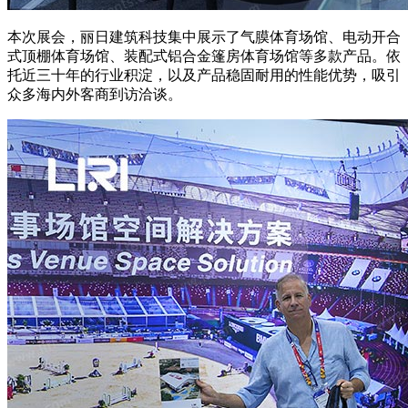
本次展会，丽日建筑科技集中展示了气膜体育场馆、电动开合
式顶棚体育场馆、装配式铝合金篷房体育场馆等多款产品。依
托近三十年的行业积淀，以及产品稳固耐用的性能优势，吸引
众多海内外客商到访洽谈。