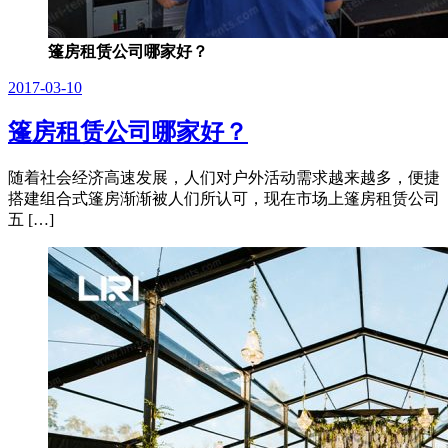
篷房租赁公司哪家好？
2017-03-10
篷房租赁公司哪家好？
随着社会经济高速发展，人们对户外活动需求越来越多，便捷
搭建组合式篷房渐渐被人们所认可，现在市场上篷房租赁公司
五 […]