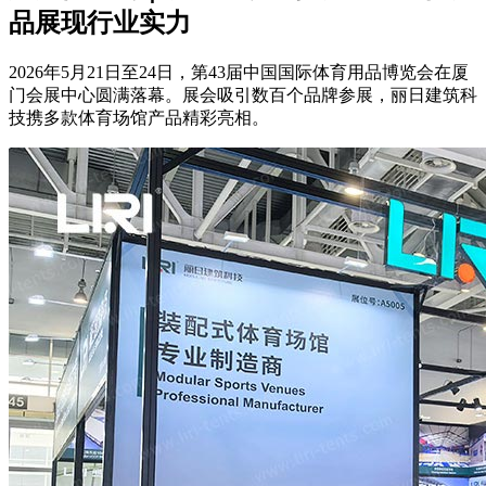
品展现行业实力
2026年5月21日至24日，第43届中国国际体育用品博览会在厦
门会展中心圆满落幕。展会吸引数百个品牌参展，丽日建筑科
技携多款体育场馆产品精彩亮相。