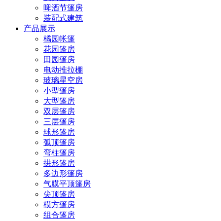
啤酒节篷房
装配式建筑
产品展示
橘园帐篷
花园篷房
田园篷房
电动推拉棚
玻璃星空房
小型篷房
大型篷房
双层篷房
三层篷房
球形篷房
弧顶篷房
弯柱篷房
拱形篷房
多边形篷房
气膜平顶篷房
尖顶篷房
模方篷房
组合篷房