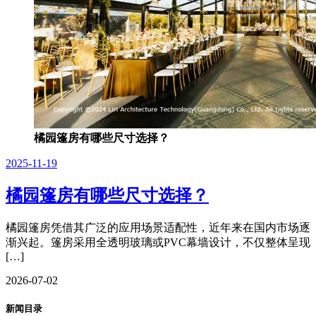
橘园篷房有哪些尺寸选择？
2025-11-19
橘园篷房有哪些尺寸选择？
橘园篷房凭借其广泛的应用场景适配性，近年来在国内市场逐
渐兴起。篷房采用全透明玻璃或PVC幕墙设计，不仅整体呈现
[…]
2026-07-02
新闻目录