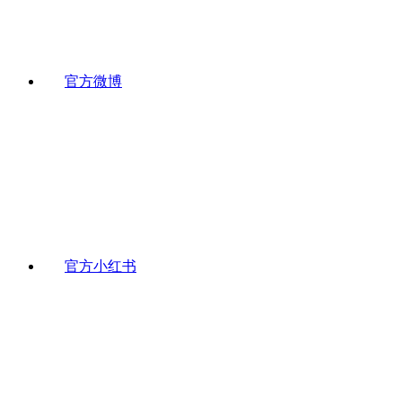
官方微博
官方小红书