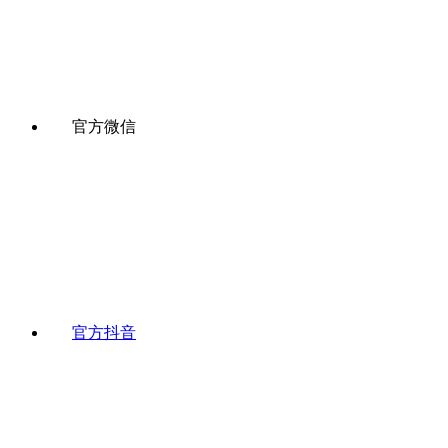
官方微信
官方抖音