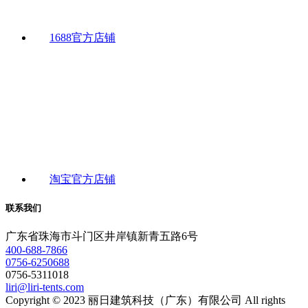
1688官方店铺
淘宝官方店铺
联系我们
广东省珠海市斗门区井岸镇新青五路6号
400-688-7866
0756-6250688
0756-5311018
liri@liri-tents.com
Copyright © 2023 丽日建筑科技（广东）有限公司 All rights