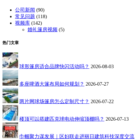
公司新闻
(90)
常见问题
(118)
视频库
(142)
婚礼篷房视频
(5)
热门文章
球形篷房适合品牌快闪活动吗？
2026-08-03
多座啤酒大篷布局如何规划？
2026-07-27
两片网球场篷房怎么定制尺寸？
2026-07-22
楼顶可以搭建匹克球电动伸缩顶棚吗？
2026-07-13
巾帼聚力谋发展｜区妇联走进丽日建筑科技深度交流