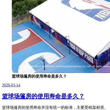
篮球场篷房的使用寿命是多久？
2026-03-14
篮球场篷房的使用寿命是多久？
篮球场篷房的使用寿命并没有统一的标准，主要受框架材质、