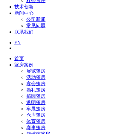
社会责任
技术创新
新闻中心
公司新闻
常见问题
联系我们
EN
首页
篷房案例
展览篷房
活动篷房
宴会篷房
婚礼篷房
橘园篷房
透明篷房
车展篷房
仓库篷房
体育篷房
赛事篷房
篮球馆篷房