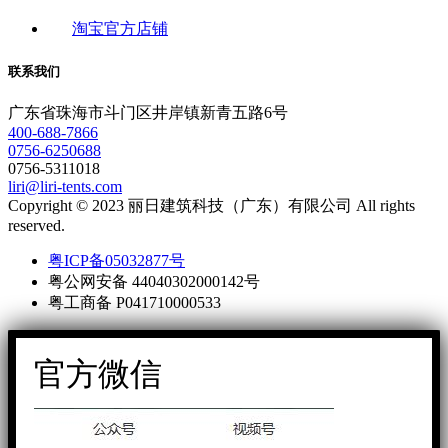
淘宝官方店铺
联系我们
广东省珠海市斗门区井岸镇新青五路6号
400-688-7866
0756-6250688
0756-5311018
liri@liri-tents.com
Copyright © 2023 丽日建筑科技（广东）有限公司 All rights
reserved.
粤ICP备05032877号
粤公网安备 44040302000142号
粤工商备 P041710000533
官方微信