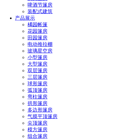
啤酒节篷房
装配式建筑
产品展示
橘园帐篷
花园篷房
田园篷房
电动推拉棚
玻璃星空房
小型篷房
大型篷房
双层篷房
三层篷房
球形篷房
弧顶篷房
弯柱篷房
拱形篷房
多边形篷房
气膜平顶篷房
尖顶篷房
模方篷房
组合篷房