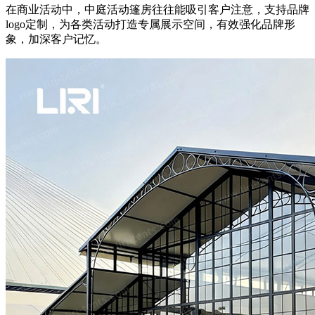
在商业活动中，中庭活动篷房往往能吸引客户注意，支持品牌
logo定制，为各类活动打造专属展示空间，有效强化品牌形
象，加深客户记忆。