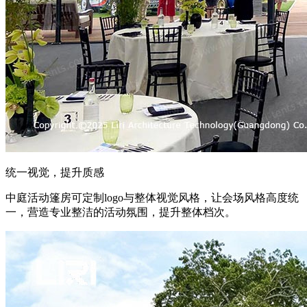
统一视觉，提升质感
中庭活动篷房可定制logo与整体视觉风格，让会场风格高度统
一，营造专业整洁的活动氛围，提升整体档次。