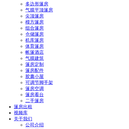
多边形篷房
气膜平顶篷房
尖顶篷房
模方篷房
组合篷房
仓储篷房
机库篷房
体育篷房
帐篷酒店
气膜建筑
篷房定制
篷房配件
胶囊小屋
可调节脚手架
篷房空调
篷房看台
二手篷房
篷房出租
视频库
关于我们
公司介绍