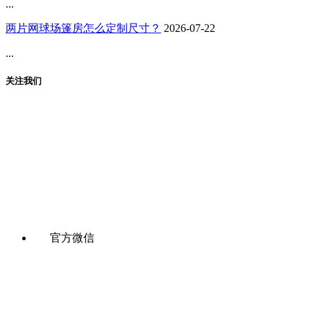
...
两片网球场篷房怎么定制尺寸？
2026-07-22
...
关注我们
官方微信