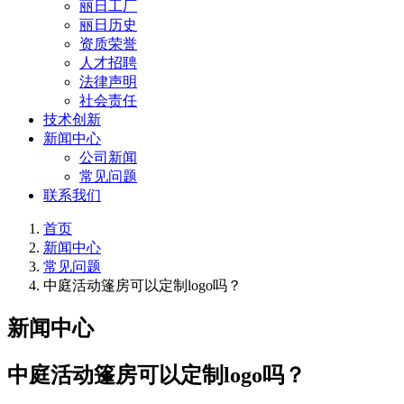
丽日工厂
丽日历史
资质荣誉
人才招聘
法律声明
社会责任
技术创新
新闻中心
公司新闻
常见问题
联系我们
首页
新闻中心
常见问题
中庭活动篷房可以定制logo吗？
新闻中心
中庭活动篷房可以定制logo吗？