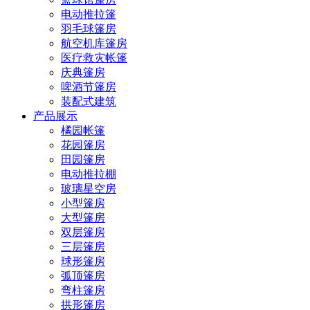
电动推拉篷
羽毛球篷房
航空机库篷房
医疗救灾帐篷
庆典篷房
啤酒节篷房
装配式建筑
产品展示
橘园帐篷
花园篷房
田园篷房
电动推拉棚
玻璃星空房
小型篷房
大型篷房
双层篷房
三层篷房
球形篷房
弧顶篷房
弯柱篷房
拱形篷房