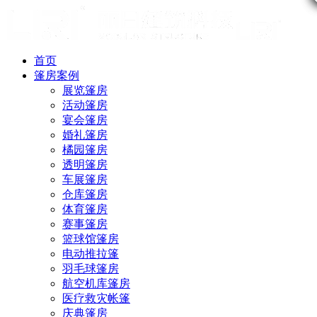
首页
篷房案例
展览篷房
活动篷房
宴会篷房
婚礼篷房
橘园篷房
透明篷房
车展篷房
仓库篷房
体育篷房
赛事篷房
篮球馆篷房
电动推拉篷
羽毛球篷房
航空机库篷房
医疗救灾帐篷
庆典篷房