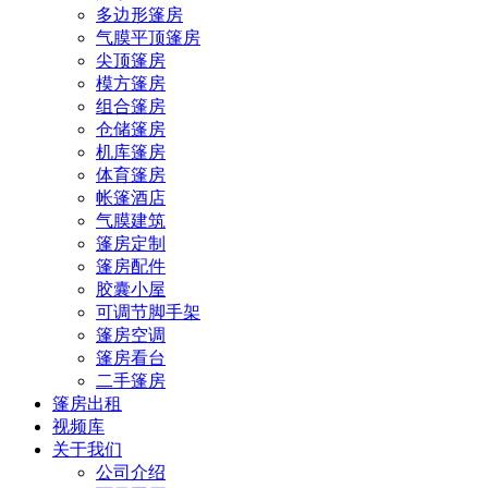
多边形篷房
气膜平顶篷房
尖顶篷房
模方篷房
组合篷房
仓储篷房
机库篷房
体育篷房
帐篷酒店
气膜建筑
篷房定制
篷房配件
胶囊小屋
可调节脚手架
篷房空调
篷房看台
二手篷房
篷房出租
视频库
关于我们
公司介绍