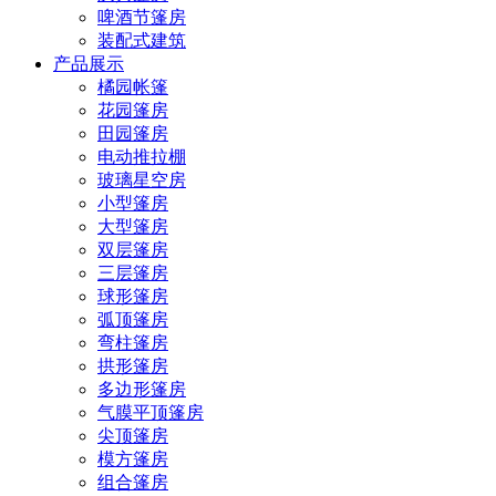
啤酒节篷房
装配式建筑
产品展示
橘园帐篷
花园篷房
田园篷房
电动推拉棚
玻璃星空房
小型篷房
大型篷房
双层篷房
三层篷房
球形篷房
弧顶篷房
弯柱篷房
拱形篷房
多边形篷房
气膜平顶篷房
尖顶篷房
模方篷房
组合篷房