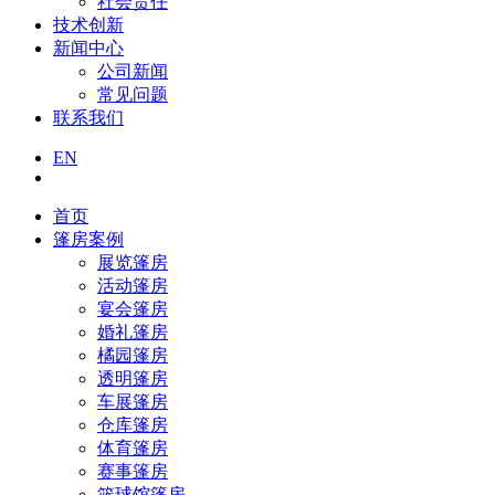
社会责任
技术创新
新闻中心
公司新闻
常见问题
联系我们
EN
首页
篷房案例
展览篷房
活动篷房
宴会篷房
婚礼篷房
橘园篷房
透明篷房
车展篷房
仓库篷房
体育篷房
赛事篷房
篮球馆篷房