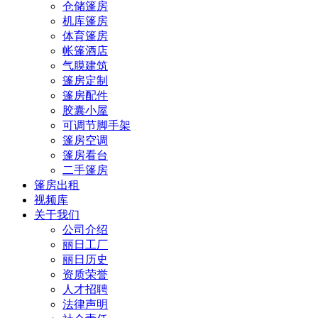
仓储篷房
机库篷房
体育篷房
帐篷酒店
气膜建筑
篷房定制
篷房配件
胶囊小屋
可调节脚手架
篷房空调
篷房看台
二手篷房
篷房出租
视频库
关于我们
公司介绍
丽日工厂
丽日历史
资质荣誉
人才招聘
法律声明