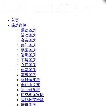
首页
篷房案例
展览篷房
活动篷房
宴会篷房
婚礼篷房
橘园篷房
透明篷房
车展篷房
仓库篷房
体育篷房
赛事篷房
篮球馆篷房
电动推拉篷
羽毛球篷房
航空机库篷房
医疗救灾帐篷
庆典篷房