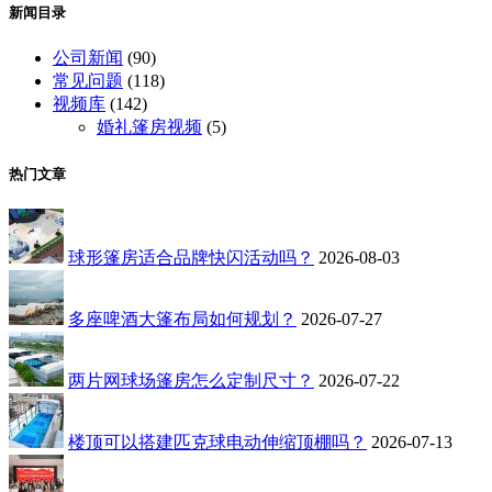
新闻目录
公司新闻
(90)
常见问题
(118)
视频库
(142)
婚礼篷房视频
(5)
热门文章
球形篷房适合品牌快闪活动吗？
2026-08-03
多座啤酒大篷布局如何规划？
2026-07-27
两片网球场篷房怎么定制尺寸？
2026-07-22
楼顶可以搭建匹克球电动伸缩顶棚吗？
2026-07-13