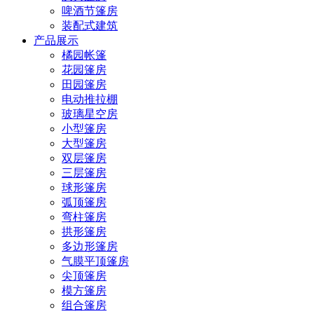
啤酒节篷房
装配式建筑
产品展示
橘园帐篷
花园篷房
田园篷房
电动推拉棚
玻璃星空房
小型篷房
大型篷房
双层篷房
三层篷房
球形篷房
弧顶篷房
弯柱篷房
拱形篷房
多边形篷房
气膜平顶篷房
尖顶篷房
模方篷房
组合篷房